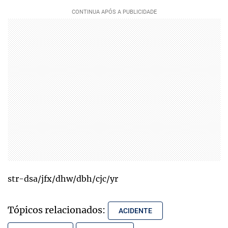
str-dsa/jfx/dhw/dbh/cjc/yr
Tópicos relacionados:
ACIDENTE