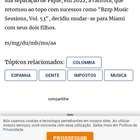
sua separação de Piqué, em 2022, a cantora, que
retornou ao topo com sucessos como "Bzrp Music
Sessions, Vol. 53", decidiu mudar-se para Miami
com seus dois filhos.
rs/mg/du/mb/ms/aa
Tópicos relacionados:
COLOMBIA
ESPANHA
GENTE
IMPOSTOS
MUSICA
compartilhe
Nós usamos cookies e tecnologia semelhantes em nossos sites. Ao utilizar
VOLTAR AO TOPO
nossos serviços, você concorda com essa utilização. Saiba mais em
Política de
Privacidade
.
PROSSEGUIR
© Copyright 2025 Diários Associados