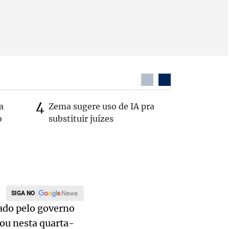
a
Zema sugere uso de IA pra
MG: vere
o
substituir juízes
morto de
interior
SIGA NO
cado pelo governo
iou nesta quarta-