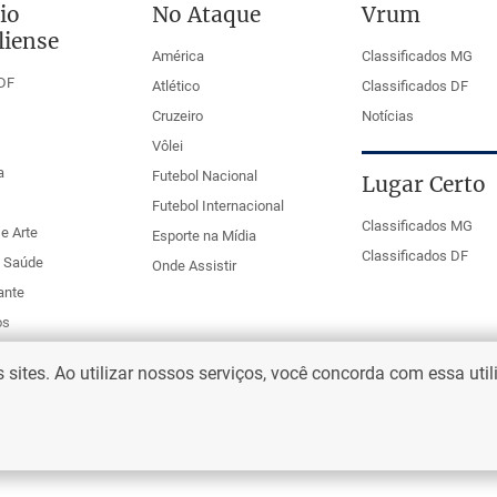
io
No Ataque
Vrum
liense
América
Classificados MG
DF
Atlético
Classificados DF
Cruzeiro
Notícias
Vôlei
a
Futebol Nacional
Lugar Certo
Futebol Internacional
Classificados MG
e Arte
Esporte na Mídia
Classificados DF
e Saúde
Onde Assistir
ante
os
ites. Ao utilizar nossos serviços, você concorda com essa uti
eio Web