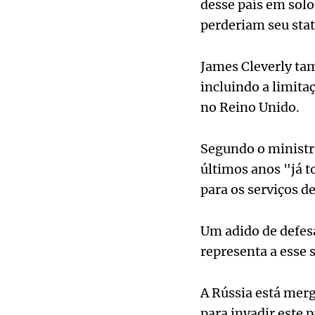
desse país em solo
perderiam seu stat
James Cleverly ta
incluindo a limit
no Reino Unido.
Segundo o ministro
últimos anos "já 
para os serviços de
Um adido de defe
representa a esse 
A Rússia está mer
para invadir este p