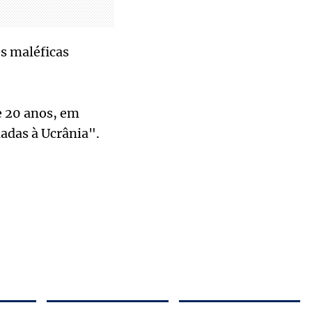
es maléficas
e 20 anos, em
adas à Ucrânia".