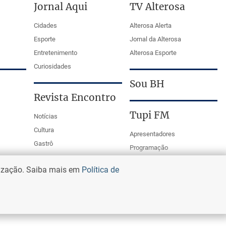
Jornal Aqui
TV Alterosa
Cidades
Alterosa Alerta
Esporte
Jornal da Alterosa
Entretenimento
Alterosa Esporte
Curiosidades
Sou BH
Revista Encontro
Tupi FM
Notícias
Cultura
Apresentadores
Gastrô
Programação
PodCasts
lização. Saiba mais em
Política de
Mestre da Bola Tupi