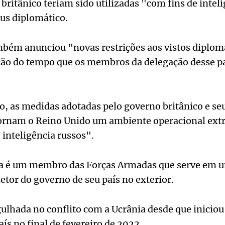
 britânico teriam sido utilizadas "com fins de intel
us diplomático.
mbém anunciou "novas restrições aos vistos diplomá
ação do tempo que os membros da delegação desse p
, as medidas adotadas pelo governo britânico e seu
tornam o Reino Unido um ambiente operacional ext
 inteligência russos".
sa é um membro das Forças Armadas que serve em 
setor do governo de seu país no exterior.
gulhada no conflito com a Ucrânia desde que inicio
aís no final de fevereiro de 2022.