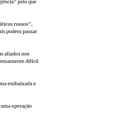
igência" pelo que
ticos russos",
aís podem passar
s aliados nos
remamente difícil
uma embaixada e
u uma operação