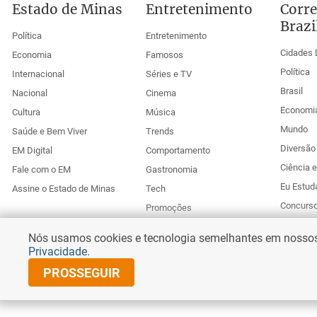
Estado de Minas
Entretenimento
Corre
Brazi
Política
Entretenimento
Cidades 
Economia
Famosos
Política
Internacional
Séries e TV
Brasil
Nacional
Cinema
Economi
Cultura
Música
Mundo
Saúde e Bem Viver
Trends
Diversão 
EM Digital
Comportamento
Ciência 
Fale com o EM
Gastronomia
Eu Estud
Assine o Estado de Minas
Tech
Concurs
Promoções
Esportes
Anuncie no Uai
Nós usamos cookies e tecnologia semelhantes em nossos s
Corr
Privacidade
.
PROSSEGUIR
© Copyright 2025 Diários Associados