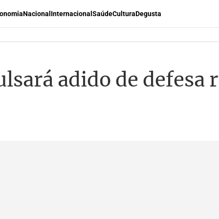
onomia
Nacional
Internacional
Saúde
Cultura
Degusta
lsará adido de defesa 