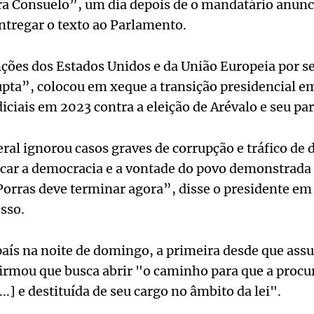
ra Consuelo”, um dia depois de o mandatário anunc
entregar o texto ao Parlamento.
nções dos Estados Unidos e da União Europeia por s
pta”, colocou em xeque a transição presidencial e
diciais em 2023 contra a eleição de Arévalo e seu pa
al ignorou casos graves de corrupção e tráfico de d
car a democracia e a vontade do povo demonstrada n
Porras deve terminar agora”, disse o presidente em
esso.
ís na noite de domingo, a primeira desde que ass
firmou que busca abrir "o caminho para que a procu
..] e destituída de seu cargo no âmbito da lei".