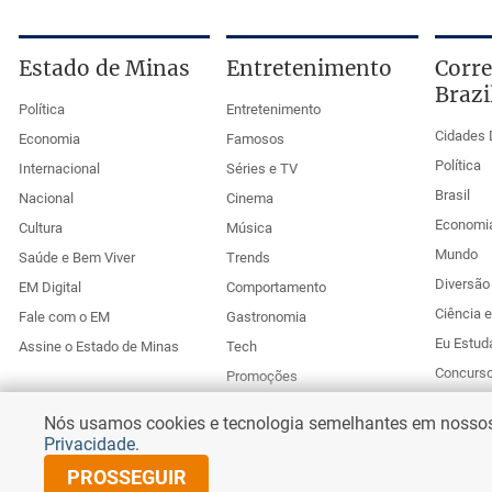
Estado de Minas
Entretenimento
Corre
Brazi
Política
Entretenimento
Cidades 
Economia
Famosos
Política
Internacional
Séries e TV
Brasil
Nacional
Cinema
Economi
Cultura
Música
Mundo
Saúde e Bem Viver
Trends
Diversão 
EM Digital
Comportamento
Ciência 
Fale com o EM
Gastronomia
Eu Estud
Assine o Estado de Minas
Tech
Concurs
Promoções
Esportes
Anuncie no Uai
Nós usamos cookies e tecnologia semelhantes em nossos s
Corr
Privacidade
.
PROSSEGUIR