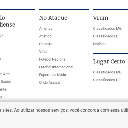
io
No Ataque
Vrum
liense
América
Classificados MG
DF
Atlético
Classificados DF
Cruzeiro
Notícias
Vôlei
a
Futebol Nacional
Lugar Certo
Futebol Internacional
Classificados MG
e Arte
Esporte na Mídia
Classificados DF
e Saúde
Onde Assistir
ante
os
ites. Ao utilizar nossos serviços, você concorda com essa uti
eio Web