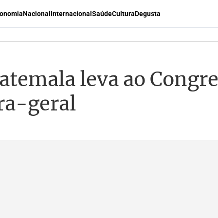
onomia
Nacional
Internacional
Saúde
Cultura
Degusta
atemala leva ao Congre
ra-geral