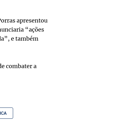
Porras apresentou
nunciaria “ações
ida”, e também
de combater a
ICA