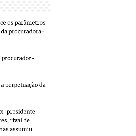
ece os parâmetros
o da procuradora-
m procurador-
 a perpetuação da
ex-presidente
s, rival de
 mas assumiu