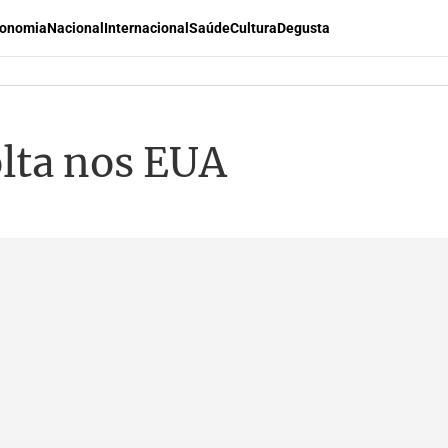
onomia
Nacional
Internacional
Saúde
Cultura
Degusta
olta nos EUA