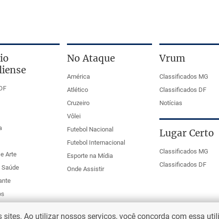
io
No Ataque
Vrum
liense
América
Classificados MG
DF
Atlético
Classificados DF
Cruzeiro
Notícias
Vôlei
a
Futebol Nacional
Lugar Certo
Futebol Internacional
Classificados MG
e Arte
Esporte na Mídia
Classificados DF
e Saúde
Onde Assistir
ante
os
ites. Ao utilizar nossos serviços, você concorda com essa uti