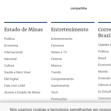
compartilhe
Estado de Minas
Entretenimento
Corre
Brazi
Política
Entretenimento
Cidades 
Economia
Famosos
Política
Internacional
Séries e TV
Brasil
Nacional
Cinema
Economi
Cultura
Música
Mundo
Saúde e Bem Viver
Trends
Diversão 
EM Digital
Comportamento
Ciência 
Fale com o EM
Gastronomia
Eu Estud
Assine o Estado de Minas
Tech
Concurs
Promoções
Esportes
Anuncie no Uai
Nós usamos cookies e tecnologia semelhantes em nossos s