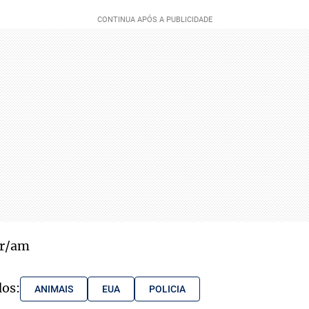
r/am
dos:
ANIMAIS
EUA
POLICIA