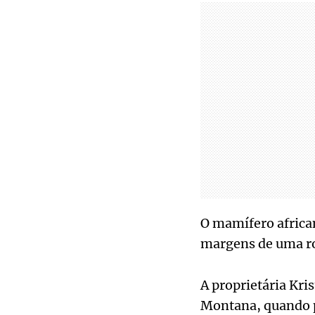
O mamífero africa
margens de uma ro
A proprietária Kri
Montana, quando p