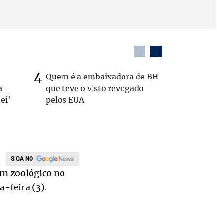
Quem é a embaixadora de BH
Coronel 
a
que teve o visto revogado
suspeito
ei'
pelos EUA
passage
SIGA NO
um zoológico no
-feira (3).