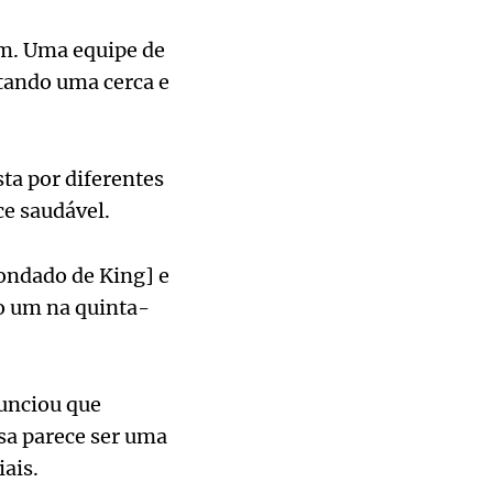
am. Uma equipe de
ltando uma cerca e
sta por diferentes
e saudável.
ondado de King] e
do um na quinta-
unciou que
ssa parece ser uma
ais.