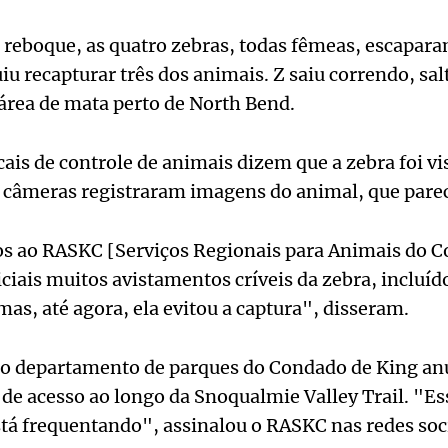
 reboque, as quatro zebras, todas fêmeas, escapar
iu recapturar três dos animais. Z saiu correndo, sa
rea de mata perto de North Bend.
cais de controle de animais dizem que a zebra foi vi
 câmeras registraram imagens do animal, que parec
 ao RASKC [Serviços Regionais para Animais do C
iciais muitos avistamentos críveis da zebra, incluí
mas, até agora, ela evitou a captura", disseram.
, o departamento de parques do Condado de King an
 de acesso ao longo da Snoqualmie Valley Trail. "E
stá frequentando", assinalou o RASKC nas redes soci