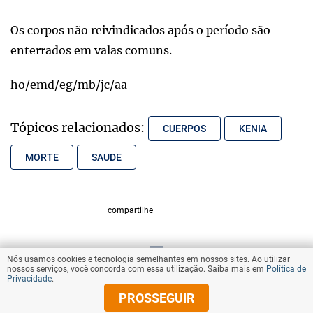
Os corpos não reivindicados após o período são
enterrados em valas comuns.
ho/emd/eg/mb/jc/aa
Tópicos relacionados:
CUERPOS
KENIA
MORTE
SAUDE
compartilhe
Nós usamos cookies e tecnologia semelhantes em nossos sites. Ao utilizar
VOLTAR AO TOPO
nossos serviços, você concorda com essa utilização. Saiba mais em
Política de
Privacidade
.
PROSSEGUIR
© Copyright 2025 Diários Associados