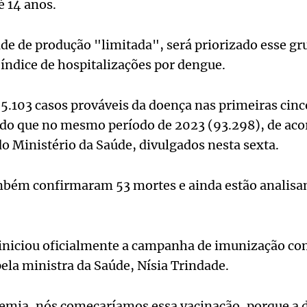
é 14 anos.
de de produção "limitada", será priorizado esse gru
índice de hospitalizações por dengue.
95.103 casos prováveis da doença nas primeiras cin
 do que no mesmo período de 2023 (93.298), de aco
 Ministério da Saúde, divulgados nesta sexta.
mbém confirmaram 53 mortes e ainda estão analisa
 iniciou oficialmente a campanha de imunização c
pela ministra da Saúde, Nísia Trindade.
mia, nós começaríamos essa vacinação, porque a 