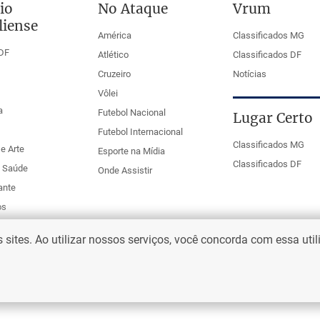
io
No Ataque
Vrum
liense
América
Classificados MG
DF
Atlético
Classificados DF
Cruzeiro
Notícias
Vôlei
a
Futebol Nacional
Lugar Certo
Futebol Internacional
Classificados MG
e Arte
Esporte na Mídia
Classificados DF
e Saúde
Onde Assistir
ante
os
ites. Ao utilizar nossos serviços, você concorda com essa uti
eio Web