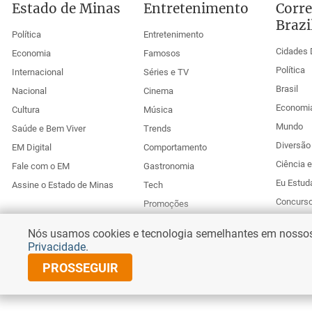
Estado de Minas
Entretenimento
Corre
Brazi
Política
Entretenimento
Cidades 
Economia
Famosos
Política
Internacional
Séries e TV
Brasil
Nacional
Cinema
Economi
Cultura
Música
Mundo
Saúde e Bem Viver
Trends
Diversão 
EM Digital
Comportamento
Ciência 
Fale com o EM
Gastronomia
Eu Estud
Assine o Estado de Minas
Tech
Concurs
Promoções
Esportes
Anuncie no Uai
Nós usamos cookies e tecnologia semelhantes em nossos s
Corr
Privacidade
.
PROSSEGUIR
© Copyright 2025 Diários Associados