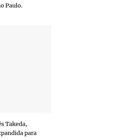
ão Paulo.
ês Takeda,
xpandida para