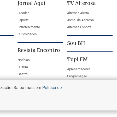
Jornal Aqui
TV Alterosa
Cidades
Alterosa Alerta
Esporte
Jornal da Alterosa
Entretenimento
Alterosa Esporte
Curiosidades
Sou BH
Revista Encontro
Tupi FM
Notícias
Cultura
Apresentadores
Gastrô
Programação
PodCasts
lização. Saiba mais em
Política de
Mestre da Bola Tupi