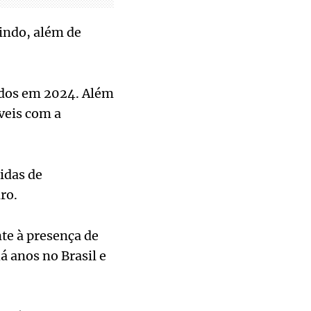
uindo, além de
ados em 2024. Além
veis com a
idas de
ro.
te à presença de
á anos no Brasil e