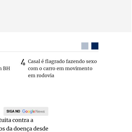
Casal é flagrado fazendo sexo
Zema sug
m BH
com o carro em movimento
substitui
em rodovia
SIGA NO
uita contra a
os da doença desde