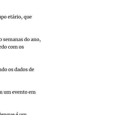
po etário, que
co semanas do ano,
rdo com os
ndo os dados de
om um evento em
dengue é um