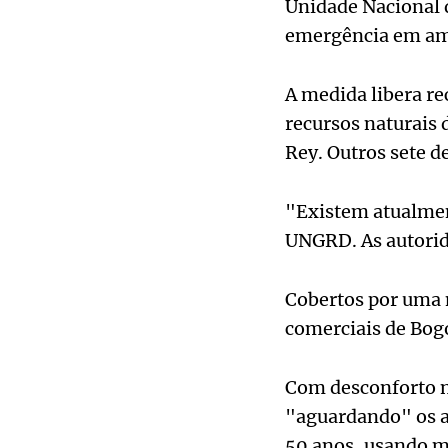
Unidade Nacional 
emergência em am
A medida libera re
recursos naturais
Rey. Outros sete 
"Existem atualment
UNGRD. As autorid
Cobertos por uma 
comerciais de Bog
Com desconforto no
"aguardando" os an
50 anos, usando m