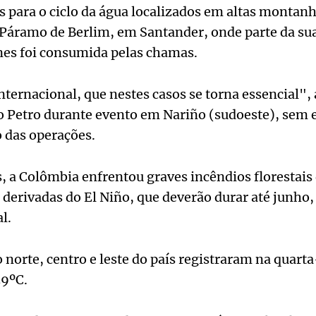
is para o ciclo da água localizados em altas mont
Páramo de Berlim, em Santander, onde parte da sua
ones foi consumida pelas chamas.
ternacional, que nestes casos se torna essencial",
 Petro durante evento em Nariño (sudoeste), sem e
o das operações.
 a Colômbia enfrentou graves incêndios florestais 
 derivadas do El Niño, que deverão durar até junho,
al.
 norte, centro e leste do país registraram na quarta
39ºC.