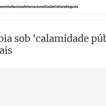
onomia
Nacional
Internacional
Saúde
Cultura
Degusta
ia sob 'calamidade púb
ais