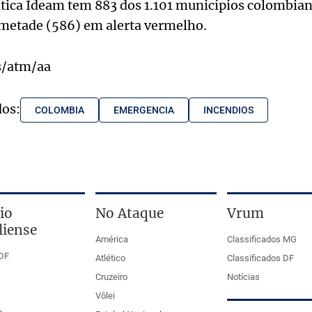
tica Ideam tem 883 dos 1.101 municípios colombian
 metade (586) em alerta vermelho.
s/atm/aa
dos:
COLOMBIA
EMERGENCIA
INCENDIOS
io
No Ataque
Vrum
liense
América
Classificados MG
DF
Atlético
Classificados DF
Cruzeiro
Notícias
Vôlei