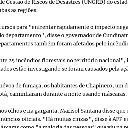
de Gestão de Riscos de Desastres (UNGRD) do estad
bas as regiões.
cursos para "enfrentar rapidamente o impacto nega
 do departamento", disse o governador de Cundinam
departamentos também foram afetados pelo incêndi
e 25 incêndios florestais no território nacional",
ades estão investigando se foram causados pela a
névoa de fumaça, os habitantes de Chapinero, um d
otá, caminharam durante a noite usando máscaras.
s olhos e na garganta, Marisol Santana disse que 
úncios oficiais. "Há muitas cinzas", disse à AFP e
áscaras como "a maioria das pessoas" que viu na re