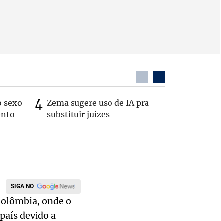
o sexo
Zema sugere uso de IA pra
Patrimôn
ento
substituir juízes
R$ 49 mi
de 2022
SIGA NO
 Colômbia, onde o
país devido a