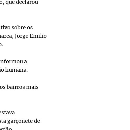
o, que declarou
tivo sobre os
arca, Jorge Emilio
o.
 informou a
ção humana.
os bairros mais
estava
sta garçonete de
gião.