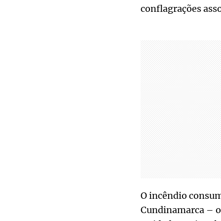
conflagrações ass
O incêndio consum
Cundinamarca – on