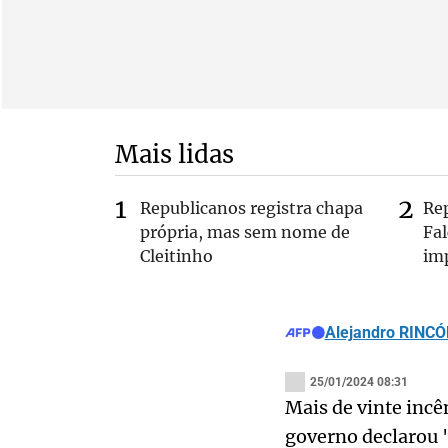
Mais lidas
Republicanos registra chapa
Re
própria, mas sem nome de
Fa
Cleitinho
im
Alejandro RINC
25/01/2024 08:31
Mais de vinte incê
governo declarou "