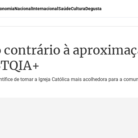
onomia
Nacional
Internacional
Saúde
Cultura
Degusta
 contrário à aproximaçã
BTQIA+
ntífice de tornar a Igreja Católica mais acolhedora para a co