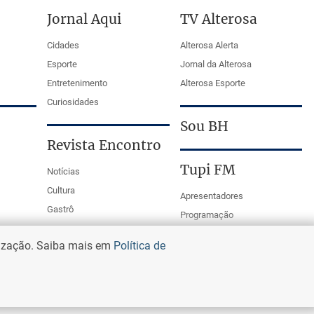
Jornal Aqui
TV Alterosa
Cidades
Alterosa Alerta
Esporte
Jornal da Alterosa
Entretenimento
Alterosa Esporte
Curiosidades
Sou BH
Revista Encontro
Tupi FM
Notícias
Cultura
Apresentadores
Gastrô
Programação
PodCasts
lização. Saiba mais em
Política de
Mestre da Bola Tupi