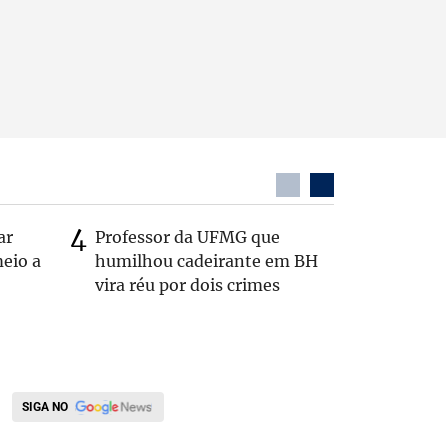
ar
Professor da UFMG que
Casal é 
eio a
humilhou cadeirante em BH
com o c
vira réu por dois crimes
em rodo
SIGA NO