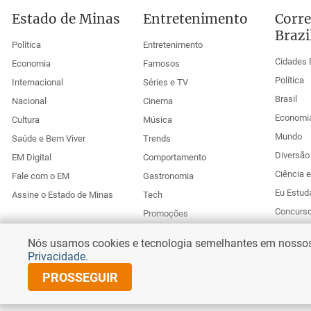
Estado de Minas
Entretenimento
Corre
Brazi
Política
Entretenimento
Cidades 
Economia
Famosos
Política
Internacional
Séries e TV
Brasil
Nacional
Cinema
Economi
Cultura
Música
Mundo
Saúde e Bem Viver
Trends
Diversão 
EM Digital
Comportamento
Ciência 
Fale com o EM
Gastronomia
Eu Estud
Assine o Estado de Minas
Tech
Concurs
Promoções
Esportes
Anuncie no Uai
Nós usamos cookies e tecnologia semelhantes em nossos s
Corr
Privacidade
.
PROSSEGUIR