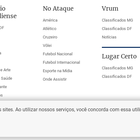
io
No Ataque
Vrum
liense
América
Classificados MG
DF
Atlético
Classificados DF
Cruzeiro
Notícias
Vôlei
a
Futebol Nacional
Lugar Certo
Futebol Internacional
Classificados MG
e Arte
Esporte na Mídia
Classificados DF
e Saúde
Onde Assistir
ante
os
ites. Ao utilizar nossos serviços, você concorda com essa uti
eio Web