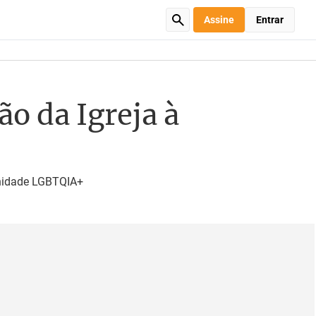
Assine
Entrar
o da Igreja à
munidade LGBTQIA+