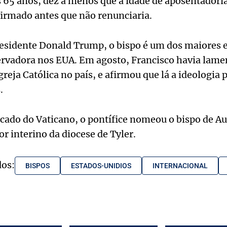
s 65 anos, dez a menos que a idade de aposentadoria
firmado antes que não renunciaria.
esidente Donald Trump, o bispo é um dos maiores e
ervadora nos EUA. Em agosto, Francisco havia lame
reja Católica no país, e afirmou que lá a ideologia p
.
ado do Vaticano, o pontífice nomeou o bispo de Aus
 interino da diocese de Tyler.
dos:
BISPOS
ESTADOS-UNIDIOS
INTERNACIONAL