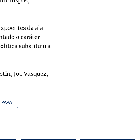
 de bispos,
xpoentes da ala
ntado o caráter
olítica substituiu a
tin, Joe Vasquez,
PAPA