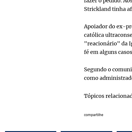
fazer o pedido. Ao
Strickland tinha a
Apoiador do ex-pr
católica ultracons
"reacionário" da Ig
fé em alguns casos
Segundo o comunic
como administrador
Tópicos relaciona
compartilhe