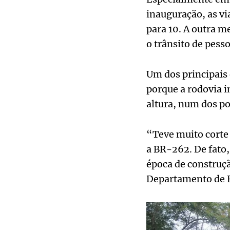
inauguração, as vi
para 10. A outra me
o trânsito de pesso
Um dos principais 
porque a rodovia in
altura, num dos po
“Teve muito corte
a BR-262. De fato,
época de construçã
Departamento de E