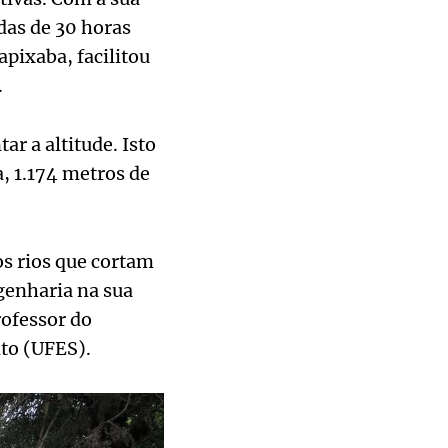
das de 30 horas
apixaba, facilitou
.
r a altitude. Isto
a, 1.174 metros de
s rios que cortam
genharia na sua
rofessor do
to (UFES).