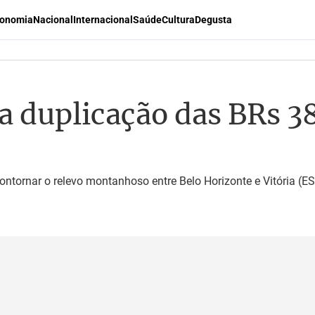
onomia
Nacional
Internacional
Saúde
Cultura
Degusta
a duplicação das BRs 38
ntornar o relevo montanhoso entre Belo Horizonte e Vitória (ES