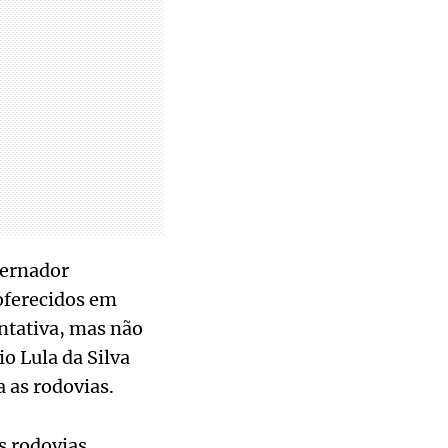
vernador
 oferecidos em
entativa, mas não
o Lula da Silva
a as rodovias.
s rodovias,