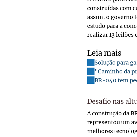
construídas com c
assim, o governo f
estudo para a con
realizar 13 leilões
Leia mais
Solução para ga
"Caminho da pra
BR-040 tem pedá
Desafio nas alt
A construção da BR
representou um av
melhores tecnolog