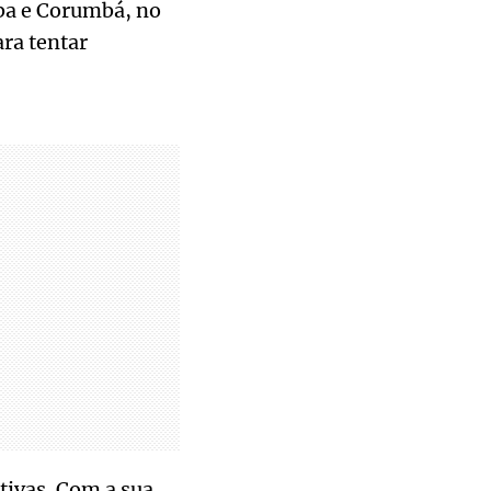
aba e Corumbá, no
ra tentar
tivas. Com a sua