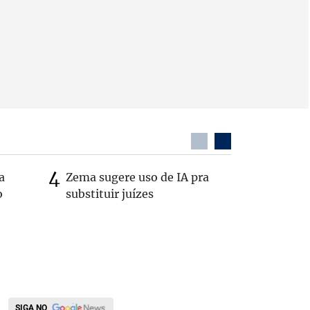
a
Zema sugere uso de IA pra
Em nova 
o
substituir juízes
Republic
Cleitinh
Minas
SIGA NO