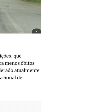
x
ições, que
tra menos óbitos
derado atualmente
acional de