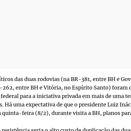
íticos das duas rodovias (na BR-381, entre BH e Go
-262, entre BH e Vitória, no Espírito Santo) foram
 federal para a iniciativa privada em mais de uma t
. Há uma expectativa de que o presidente Luiz Ináci
 quinta-feira (8/2), durante visita a BH, planos par
resistência seria o alto custo de duplicação das dua