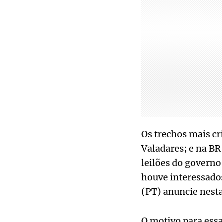
Os trechos mais cr
Valadares; e na BR
leilões do governo
houve interessados
(PT) anuncie nesta
O motivo para essa 