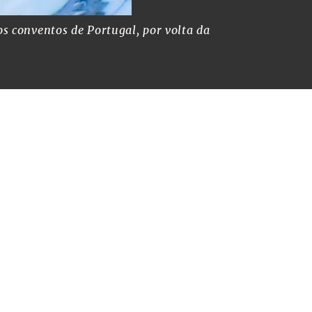
s conventos de Portugal, por volta da
As freiras l
gerava muita