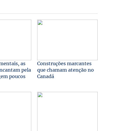
mentais, as
Construções marcantes
encantam pela
que chamam atenção no
igem poucos
Canadá