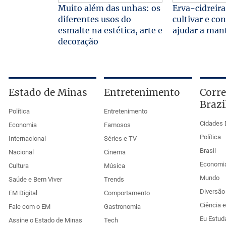
Muito além das unhas: os
Erva-cidreira:
diferentes usos do
cultivar e co
esmalte na estética, arte e
ajudar a man
decoração
Estado de Minas
Entretenimento
Corre
Brazi
Política
Entretenimento
Cidades 
Economia
Famosos
Política
Internacional
Séries e TV
Brasil
Nacional
Cinema
Economi
Cultura
Música
Mundo
Saúde e Bem Viver
Trends
Diversão 
EM Digital
Comportamento
Ciência 
Fale com o EM
Gastronomia
Eu Estud
Assine o Estado de Minas
Tech