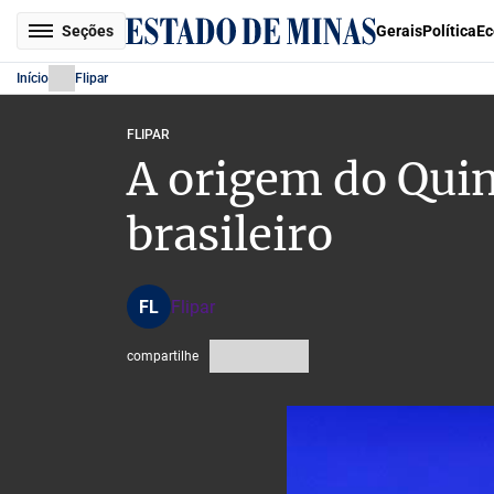
Seções
Gerais
Política
Ec
Início
Flipar
FLIPAR
A origem do Quin
brasileiro
FL
Flipar
compartilhe