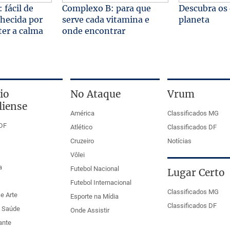
 fácil de
Complexo B: para que
Descubra os
nhecida por
serve cada vitamina e
planeta
ter a calma
onde encontrar
io
No Ataque
Vrum
liense
América
Classificados MG
DF
Atlético
Classificados DF
Cruzeiro
Notícias
Vôlei
a
Futebol Nacional
Lugar Certo
Futebol Internacional
Classificados MG
e Arte
Esporte na Mídia
Classificados DF
e Saúde
Onde Assistir
ante