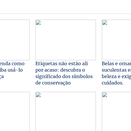
tenda como
Etiquetas não estão ali
Belas e orna
iba usá-lo
por acaso: descubra o
suculentas 
ça
significado dos símbolos
beleza e ex
de conservação
cuidados.