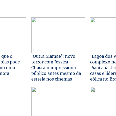
 que o
‘Outra Mamãe’: novo
‘Lagoa dos V
boias pode
terror com Jessica
complexo no
omo uma
Chastain impressiona
Piauí abaste
onora
público antes mesmo da
casas e lider
estreia nos cinemas
eólica no Bra