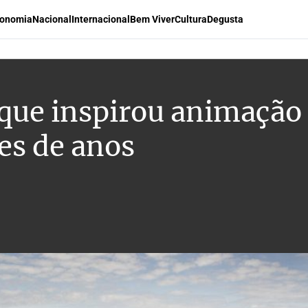
onomia
Nacional
Internacional
Bem Viver
Cultura
Degusta
ue inspirou animação 
es de anos