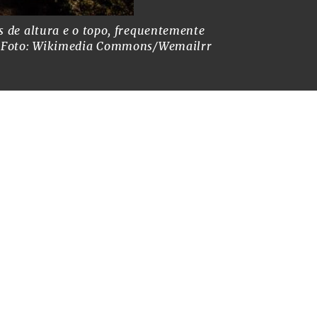
s de altura e o topo, frequentemente
O isolamento
.
Foto: Wikimedia Commons/Wemailrr
por milhões 
chuvas const