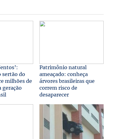
entos’:
Patrimônio natural
 sertão do
ameaçado: conheça
ce milhões de
árvores brasileiras que
a geração
correm risco de
sil
desaparecer