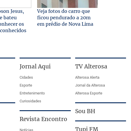
son Jesus,
Veja fotos do carro que
ue bateu
ficou pendurado a 20m
onhecer os
em prédio de Nova Lima
econhecidos
Jornal Aqui
TV Alterosa
Cidades
Alterosa Alerta
Esporte
Jornal da Alterosa
Entretenimento
Alterosa Esporte
Curiosidades
Sou BH
Revista Encontro
Tupi FM
Notícias