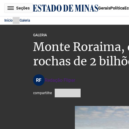
Seções
Gerais
Política
Ec
Início
Galeria
GALERIA
Monte Roraima, q
rochas de 2 bilhõ
RF
Redação Flipar
compartilhe