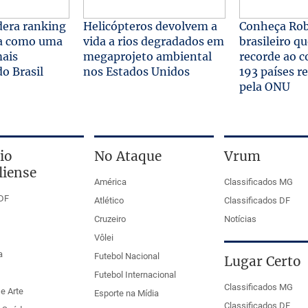
dera ranking
Helicópteros devolvem a
Conheça Rob
da como uma
vida a rios degradados em
brasileiro q
mais
megaprojeto ambiental
recorde ao c
do Brasil
nos Estados Unidos
193 países r
pela ONU
io
No Ataque
Vrum
liense
América
Classificados MG
DF
Atlético
Classificados DF
Cruzeiro
Notícias
Vôlei
a
Futebol Nacional
Lugar Certo
Futebol Internacional
Classificados MG
e Arte
Esporte na Mídia
Classificados DF