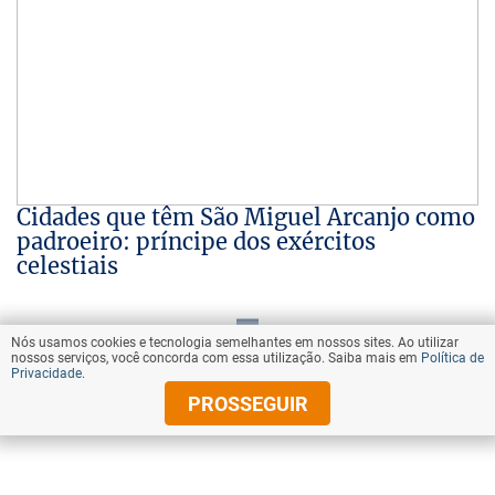
Cidades que têm São Miguel Arcanjo como
padroeiro: príncipe dos exércitos
celestiais
Nós usamos cookies e tecnologia semelhantes em nossos sites. Ao utilizar
VOLTAR AO TOPO
nossos serviços, você concorda com essa utilização. Saiba mais em
Política de
Privacidade
.
PROSSEGUIR
© Copyright 2026 Diários Associados
Todos os direitos reservados.