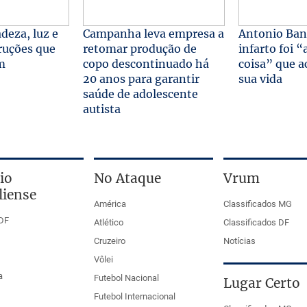
adeza, luz e
Campanha leva empresa a
Antonio Ban
ruções que
retomar produção de
infarto foi 
m
copo descontinuado há
coisa” que 
20 anos para garantir
sua vida
saúde de adolescente
autista
io
No Ataque
Vrum
liense
América
Classificados MG
DF
Atlético
Classificados DF
Cruzeiro
Notícias
Vôlei
a
Futebol Nacional
Lugar Certo
Futebol Internacional