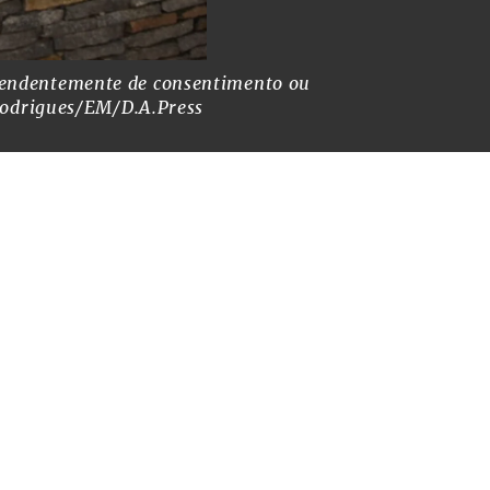
ependentemente de consentimento ou
De acordo co
Rodrigues/EM/D.A.Press
histórico da