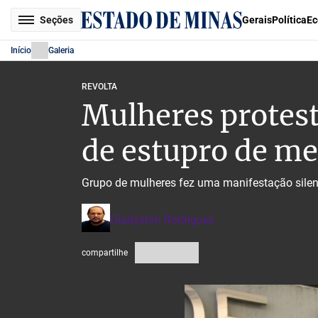
Seções
Gerais
Política
Ec
Início
Galeria
REVOLTA
Mulheres protes
de estupro de m
Grupo de mulheres fez uma manifestação silen
Gladyston Rodrigues
compartilhe