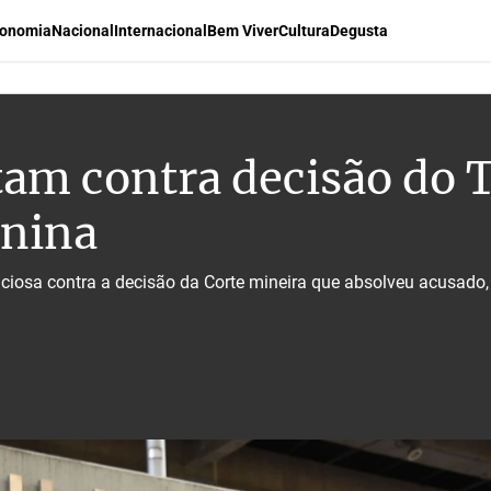
onomia
Nacional
Internacional
Bem Viver
Cultura
Degusta
tam contra decisão do 
enina
ciosa contra a decisão da Corte mineira que absolveu acusado,