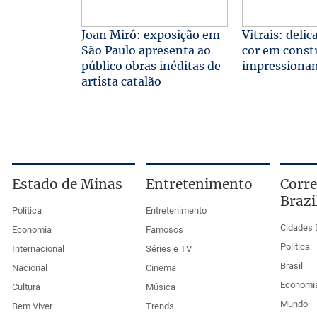
Joan Miró: exposição em
Vitrais: delic
São Paulo apresenta ao
cor em const
público obras inéditas de
impressiona
artista catalão
Estado de Minas
Entretenimento
Corre
Brazi
Política
Entretenimento
Cidades 
Economia
Famosos
Política
Internacional
Séries e TV
Brasil
Nacional
Cinema
Economi
Cultura
Música
Mundo
Bem Viver
Trends