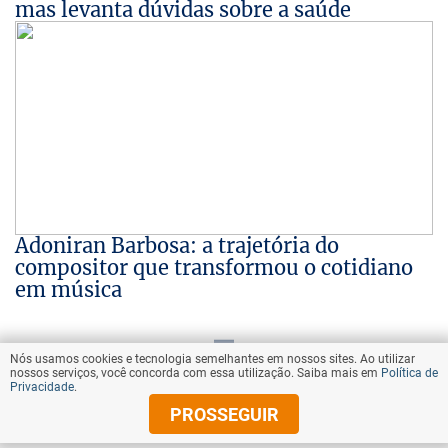
mas levanta dúvidas sobre a saúde
Adoniran Barbosa: a trajetória do
compositor que transformou o cotidiano
em música
Nós usamos cookies e tecnologia semelhantes em nossos sites. Ao utilizar
VOLTAR AO TOPO
nossos serviços, você concorda com essa utilização. Saiba mais em
Política de
Privacidade
.
PROSSEGUIR
© Copyright 2026 Diários Associados
Todos os direitos reservados.