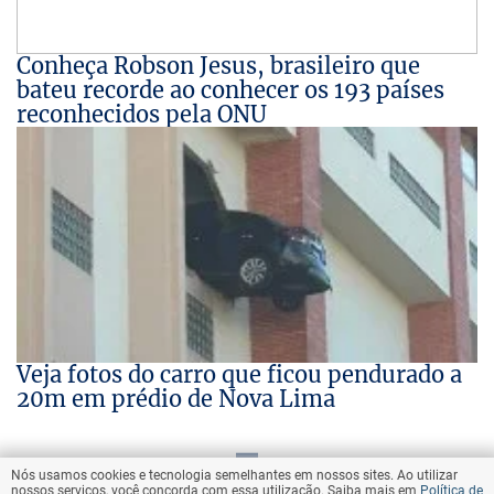
Conheça Robson Jesus, brasileiro que
bateu recorde ao conhecer os 193 países
reconhecidos pela ONU
Veja fotos do carro que ficou pendurado a
20m em prédio de Nova Lima
Nós usamos cookies e tecnologia semelhantes em nossos sites. Ao utilizar
VOLTAR AO TOPO
nossos serviços, você concorda com essa utilização. Saiba mais em
Política de