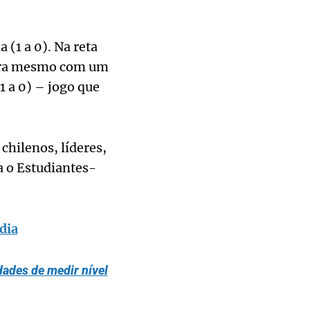
 (1 a 0). Na reta
leira mesmo com um
1 a 0) – jogo que
hilenos, líderes,
ra o Estudiantes-
dia
ades de medir nível