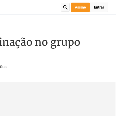
Assine
Entrar
minação no grupo
ções