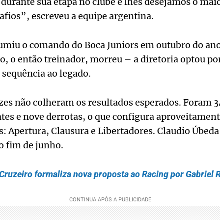
 durante sua etapa no clube e lhes desejamos o mai
fios”, escreveu a equipe argentina.
umiu o comando do Boca Juniors em outubro do an
, o então treinador, morreu – a diretoria optou po
 sequência ao legado.
es não colheram os resultados esperados. Foram 34
ates e nove derrotas, o que configura aproveitame
s: Apertura, Clausura e Libertadores. Claudio Úbeda
o fim de junho.
Cruzeiro formaliza nova proposta ao Racing por Gabriel 