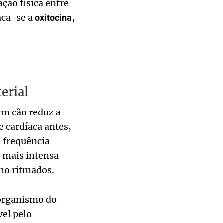
ção física entre
aca-se a
,
oxitocina
erial
m cão reduz a
 cardíaca antes,
 frequência
a mais intensa
ho ritmados.
 organismo do
vel pelo