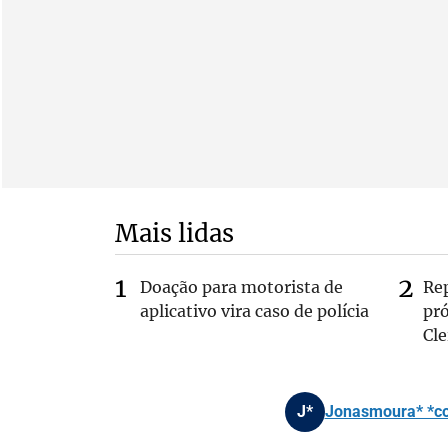
Mais lidas
Doação para motorista de
Re
aplicativo vira caso de polícia
pr
Cle
J*
Jonasmoura* *com