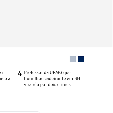
ar
Professor da UFMG que
Casal é 
eio a
humilhou cadeirante em BH
com o c
vira réu por dois crimes
em rodo