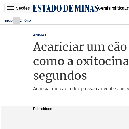
Seções
Gerais
Política
Ec
Início
EmGiro
ANIMAIS
Acariciar um cão 
como a oxitocin
segundos
Acariciar um cão reduz pressão arterial e ans
Publicidade