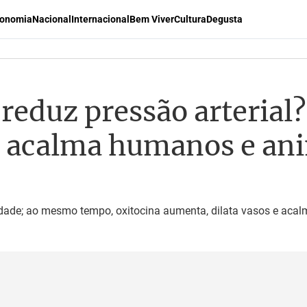
onomia
Nacional
Internacional
Bem Viver
Cultura
Degusta
reduz pressão arterial?
a acalma humanos e an
iedade; ao mesmo tempo, oxitocina aumenta, dilata vasos e ac