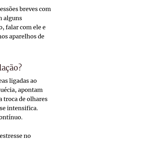
sessões breves com
m alguns
, falar com ele e
nos aparelhos de
lação?
eas ligadas ao
 Suécia, apontam
 troca de olhares
se intensifica.
contínuo.
 estresse no