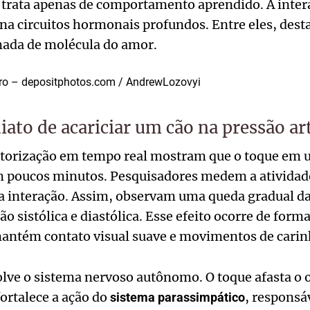
trata apenas de comportamento aprendido. A intera
a circuitos hormonais profundos. Entre eles, dest
ada de molécula do amor.
rro – depositphotos.com / AndrewLozovyi
ato de acariciar um cão na pressão art
orização em tempo real mostram que o toque em u
em poucos minutos. Pesquisadores medem a atividade
da interação. Assim, observam uma queda gradual da
ão sistólica e diastólica. Esse efeito ocorre de form
antém contato visual suave e movimentos de carin
ve o sistema nervoso autônomo. O toque afasta o
fortalece a ação do
, responsá
sistema parassimpático