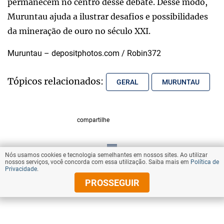
permanecem no centro desse debate. Desse modo,
Muruntau ajuda a ilustrar desafios e possibilidades
da mineração de ouro no século XXI.
Muruntau – depositphotos.com / Robin372
Tópicos relacionados:
GERAL
MURUNTAU
compartilhe
Nós usamos cookies e tecnologia semelhantes em nossos sites. Ao utilizar
VOLTAR AO TOPO
nossos serviços, você concorda com essa utilização. Saiba mais em
Política de
Privacidade
.
PROSSEGUIR
© Copyright 2026 Diários Associados
Todos os direitos reservados.