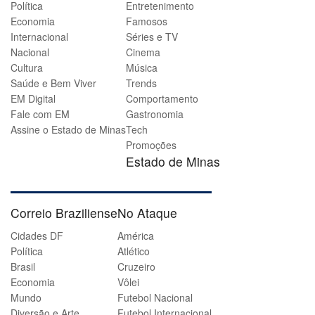
Política
Entretenimento
Economia
Famosos
Internacional
Séries e TV
Nacional
Cinema
Cultura
Música
Saúde e Bem Viver
Trends
EM Digital
Comportamento
Fale com EM
Gastronomia
Assine o Estado de Minas
Tech
Promoções
Estado de Minas
Correio Braziliense
No Ataque
Cidades DF
América
Política
Atlético
Brasil
Cruzeiro
Economia
Vôlei
Mundo
Futebol Nacional
Diversão e Arte
Futebol Internacional