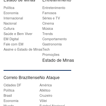
Política
Entretenimento
Economia
Famosos
Internacional
Séries e TV
Nacional
Cinema
Cultura
Música
Saúde e Bem Viver
Trends
EM Digital
Comportamento
Fale com EM
Gastronomia
Assine o Estado de Minas
Tech
Promoções
Estado de Minas
Correio Braziliense
No Ataque
Cidades DF
América
Política
Atlético
Brasil
Cruzeiro
Economia
Vôlei
Mundo
Futebol Nacional