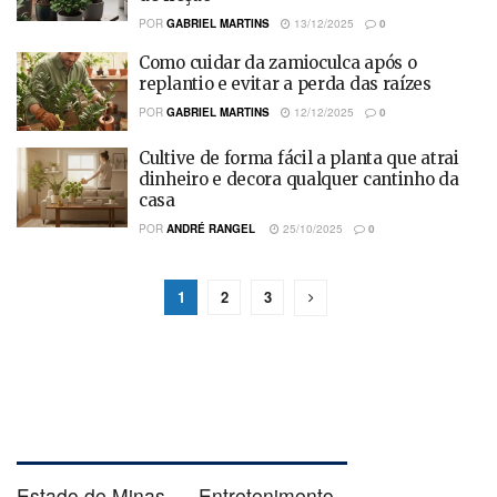
POR
GABRIEL MARTINS
13/12/2025
0
Como cuidar da zamioculca após o
replantio e evitar a perda das raízes
POR
GABRIEL MARTINS
12/12/2025
0
Cultive de forma fácil a planta que atrai
dinheiro e decora qualquer cantinho da
casa
POR
ANDRÉ RANGEL
25/10/2025
0
1
2
3
Estado de Minas
Entretenimento