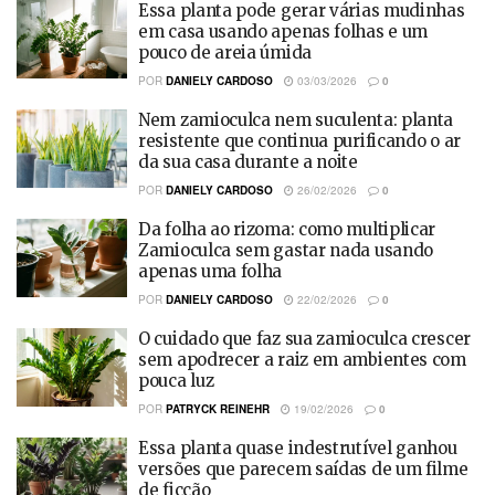
Essa planta pode gerar várias mudinhas
em casa usando apenas folhas e um
pouco de areia úmida
POR
DANIELY CARDOSO
03/03/2026
0
Nem zamioculca nem suculenta: planta
resistente que continua purificando o ar
da sua casa durante a noite
POR
DANIELY CARDOSO
26/02/2026
0
Da folha ao rizoma: como multiplicar
Zamioculca sem gastar nada usando
apenas uma folha
POR
DANIELY CARDOSO
22/02/2026
0
O cuidado que faz sua zamioculca crescer
sem apodrecer a raiz em ambientes com
pouca luz
POR
PATRYCK REINEHR
19/02/2026
0
Essa planta quase indestrutível ganhou
versões que parecem saídas de um filme
de ficção