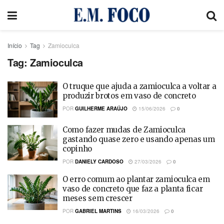
Início
Tag
Zamioculca
Tag:
Zamioculca
O truque que ajuda a zamioculca a voltar a
produzir brotos em vaso de concreto
POR
GUILHERME ARAÚJO
15/06/2026
0
Como fazer mudas de Zamioculca
gastando quase zero e usando apenas um
copinho
POR
DANIELY CARDOSO
27/03/2026
0
O erro comum ao plantar zamioculca em
vaso de concreto que faz a planta ficar
meses sem crescer
POR
GABRIEL MARTINS
16/03/2026
0