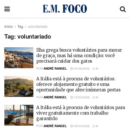
Início
Tag
voluntariado
Tag:
voluntariado
Ilha grega busca voluntários para morar
de graça, mas há uma condição: você
precisará cuidar dos gatos
POR
ANDRÉ RANGEL
04/06/2026
0
A Itália está à procura de voluntários:
oferece alojamento gratuito e uma
oportunidade que abre inúmeras portas
POR
ANDRÉ RANGEL
15/04/2026
0
A Itália está à procura de voluntários para
viver gratuitamente com trabalho
garantido
POR
ANDRÉ RANGEL
08/04/2026
0