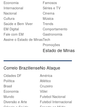
Economia
Famosos
Internacional
Séries e TV
Nacional
Cinema
Cultura
Música
Saúde e Bem Viver
Trends
EM Digital
Comportamento
Fale com EM
Gastronomia
Assine o Estado de Minas
Tech
Promoções
Estado de Minas
Correio Braziliense
No Ataque
Cidades DF
América
Política
Atlético
Brasil
Cruzeiro
Economia
Vôlei
Mundo
Futebol Nacional
Diversão e Arte
Futebol Internacional