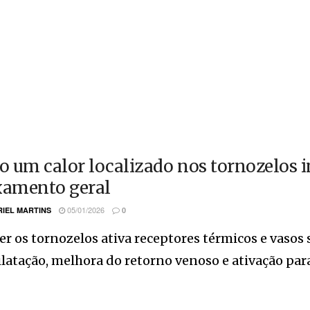
 um calor localizado nos tornozelos i
xamento geral
05/01/2026
IEL MARTINS
0
r os tornozelos ativa receptores térmicos e vasos
latação, melhora do retorno venoso e ativação paras