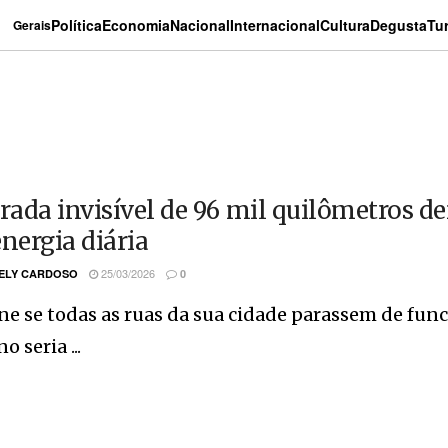
Política
Economia
Nacional
Internacional
Cultura
Degusta
Tu
Gerais
trada invisível de 96 mil quilômetros d
energia diária
25/03/2026
ELY CARDOSO
0
e se todas as ruas da sua cidade parassem de func
 seria ...