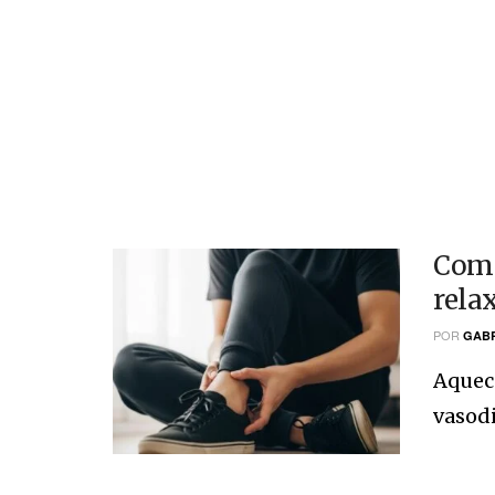
Como
rela
POR
GABR
Aquece
vasodi