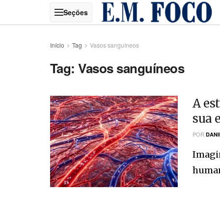
Início
Tag
Vasos sanguíneos
Tag:
Vasos sanguíneos
A es
sua 
POR
DANI
Imagin
humano