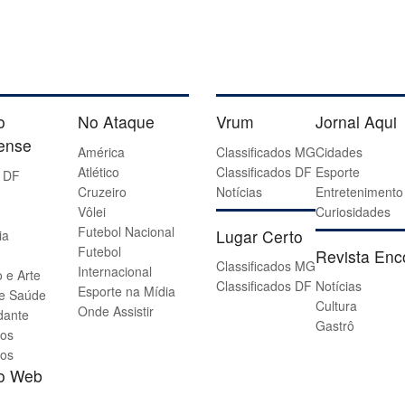
o
No Ataque
Vrum
Jornal Aqui
iense
América
Classificados MG
Cidades
Atlético
Classificados DF
Esporte
 DF
Cruzeiro
Notícias
Entretenimento
Vôlei
Curiosidades
Futebol Nacional
Lugar Certo
ia
Futebol
Revista Enc
Classificados MG
Internacional
 e Arte
Classificados DF
Notícias
Esporte na Mídia
 e Saúde
Cultura
Onde Assistir
dante
Gastrô
os
os
io Web