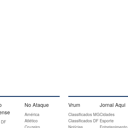
o
No Ataque
Vrum
Jornal Aqui
iense
América
Classificados MG
Cidades
Atlético
Classificados DF
Esporte
 DF
Cruzeiro
Notícias
Entretenimento