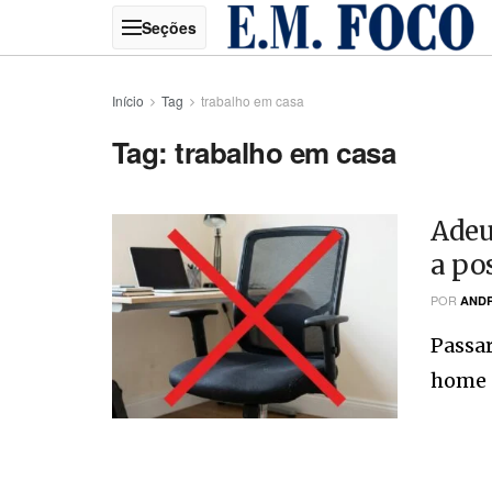
Início
Tag
trabalho em casa
Tag:
trabalho em casa
Adeu
a po
POR
ANDR
Passar
home of