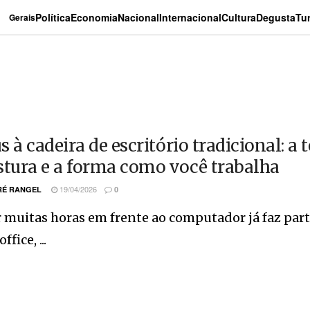
Política
Economia
Nacional
Internacional
Cultura
Degusta
Tu
Gerais
s à cadeira de escritório tradicional: 
stura e a forma como você trabalha
19/04/2026
É RANGEL
0
 muitas horas em frente ao computador já faz part
fice, ...