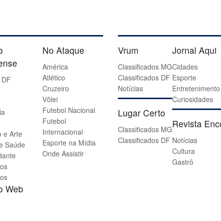
o
No Ataque
Vrum
Jornal Aqui
iense
América
Classificados MG
Cidades
Atlético
Classificados DF
Esporte
 DF
Cruzeiro
Notícias
Entretenimento
Vôlei
Curiosidades
Futebol Nacional
Lugar Certo
ia
Futebol
Revista Enc
Classificados MG
Internacional
 e Arte
Classificados DF
Notícias
Esporte na Mídia
 e Saúde
Cultura
Onde Assistir
dante
Gastrô
os
os
io Web