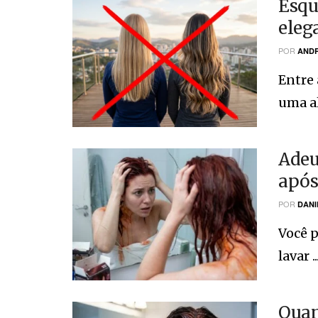
Esqu
eleg
POR
ANDR
Entre
uma al
Adeu
após
POR
DANI
Você p
lavar ..
Quan