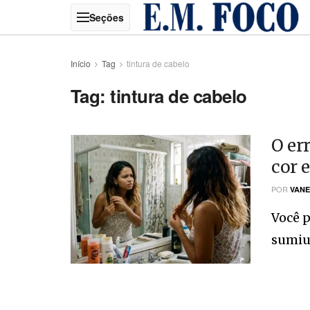
Início
Tag
tintura de cabelo
Tag:
tintura de cabelo
O er
cor 
POR
VANE
Você p
sumiu?