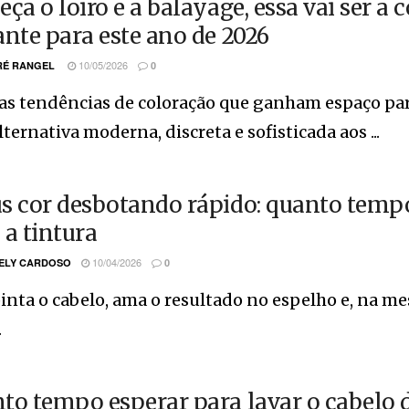
eça o loiro e a balayage, essa vai ser a
ante para este ano de 2026
10/05/2026
É RANGEL
0
 as tendências de coloração que ganham espaço p
ternativa moderna, discreta e sofisticada aos ...
s cor desbotando rápido: quanto tempo
 a tintura
10/04/2026
ELY CARDOSO
0
inta o cabelo, ama o resultado no espelho e, na me
.
to tempo esperar para lavar o cabelo d