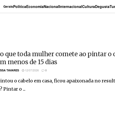
Política
Economia
Nacional
Internacional
Cultura
Degusta
Tu
Gerais
ro que toda mulher comete ao pintar o c
em menos de 15 dias
12/07/2026
SSA TAVARES
0
intou o cabelo em casa, ficou apaixonada no result
 Pintar o ...