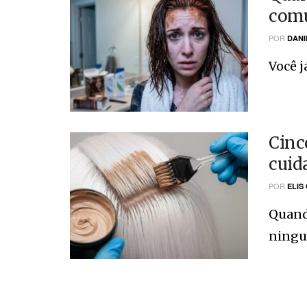
comu
POR
DANI
Você j
Cinc
cuid
POR
ELIS
Quando
ningué