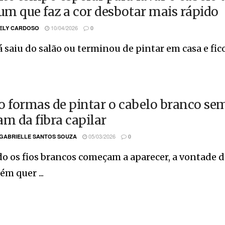
m que faz a cor desbotar mais rápido
10/04/2026
ELY CARDOSO
0
á saiu do salão ou terminou de pintar em casa e fico
o formas de pintar o cabelo branco sem 
am da fibra capilar
05/03/2026
 GABRIELLE SANTOS SOUZA
0
 os fios brancos começam a aparecer, a vontade d
m quer ...