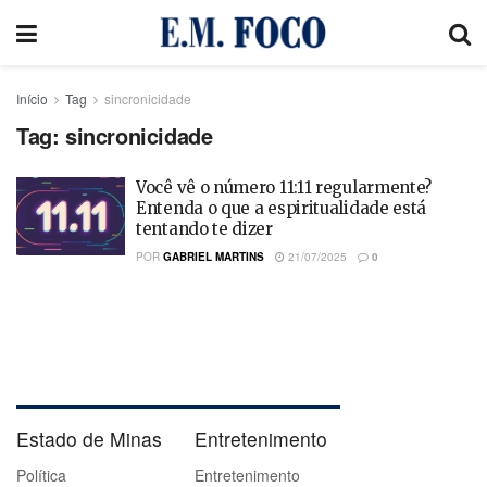
Início
Tag
sincronicidade
Tag:
sincronicidade
Você vê o número 11:11 regularmente?
Entenda o que a espiritualidade está
tentando te dizer
POR
GABRIEL MARTINS
21/07/2025
0
Estado de Minas
Entretenimento
Política
Entretenimento