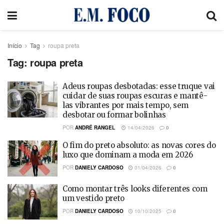
Início
Tag
roupa preta
Tag:
roupa preta
Adeus roupas desbotadas: esse truque vai
cuidar de suas roupas escuras e mantê-
las vibrantes por mais tempo, sem
desbotar ou formar bolinhas
POR
ANDRÉ RANGEL
14/04/2026
0
O fim do preto absoluto: as novas cores do
luxo que dominam a moda em 2026
POR
DANIELY CARDOSO
01/04/2026
0
Como montar três looks diferentes com
um vestido preto
POR
DANIELY CARDOSO
10/10/2025
0