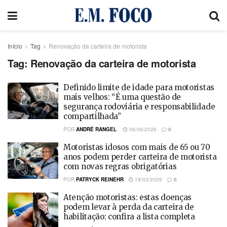
Início
Tag
Renovação da carteira de motorista
Tag:
Renovação da carteira de motorista
Definido limite de idade para motoristas
mais velhos: “É uma questão de
segurança rodoviária e responsabilidade
compartilhada”
POR
ANDRÉ RANGEL
06/06/2026
0
Motoristas idosos com mais de 65 ou 70
anos podem perder carteira de motorista
com novas regras obrigatórias
POR
PATRYCK REINEHR
18/03/2026
0
Atenção motoristas: estas doenças
podem levar à perda da carteira de
habilitação: confira a lista completa