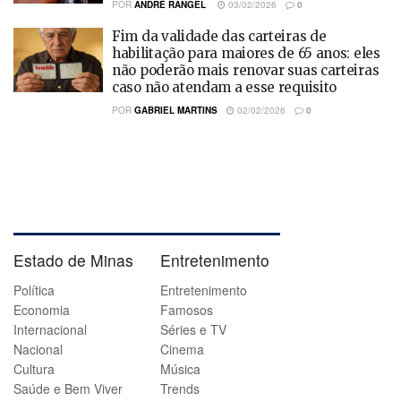
POR
ANDRÉ RANGEL
03/02/2026
0
Fim da validade das carteiras de
habilitação para maiores de 65 anos: eles
não poderão mais renovar suas carteiras
caso não atendam a esse requisito
POR
GABRIEL MARTINS
02/02/2026
0
Estado de Minas
Entretenimento
Política
Entretenimento
Economia
Famosos
Internacional
Séries e TV
Nacional
Cinema
Cultura
Música
Saúde e Bem Viver
Trends