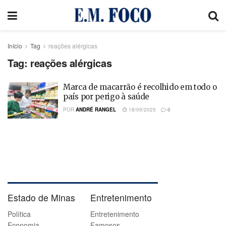
Início
Tag
reações alérgicas
Tag:
reações alérgicas
Marca de macarrão é recolhido em todo o
país por perigo à saúde
POR
ANDRÉ RANGEL
18/09/2025
0
Estado de Minas
Entretenimento
Política
Entretenimento
Economia
Famosos