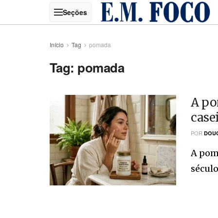
Início
Tag
pomada
Tag:
pomada
A po
case
POR
DOU
A poma
século