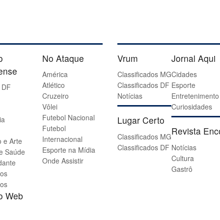
o
No Ataque
Vrum
Jornal Aqui
iense
América
Classificados MG
Cidades
Atlético
Classificados DF
Esporte
 DF
Cruzeiro
Notícias
Entretenimento
Vôlei
Curiosidades
Futebol Nacional
Lugar Certo
ia
Futebol
Revista Enc
Classificados MG
Internacional
 e Arte
Classificados DF
Notícias
Esporte na Mídia
 e Saúde
Cultura
Onde Assistir
dante
Gastrô
os
os
io Web