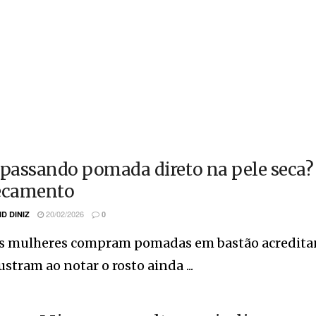
 passando pomada direto na pele seca? 
ecamento
20/02/2026
ID DINIZ
0
s mulheres compram pomadas em bastão acreditan
rustram ao notar o rosto ainda ...