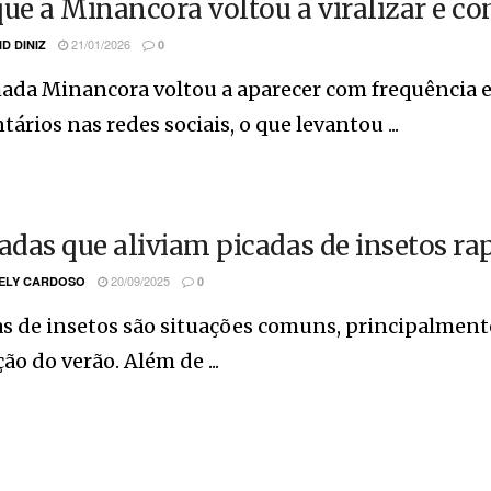
que a Minancora voltou a viralizar e co
21/01/2026
ID DINIZ
0
ada Minancora voltou a aparecer com frequência e
ários nas redes sociais, o que levantou ...
das que aliviam picadas de insetos r
20/09/2025
ELY CARDOSO
0
s de insetos são situações comuns, principalment
ção do verão. Além de ...