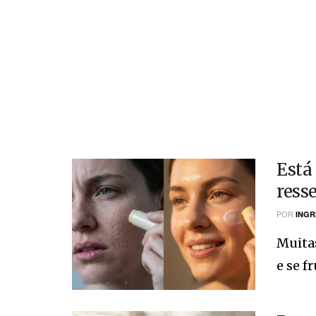
Está
ress
POR
INGR
Muita
e se f