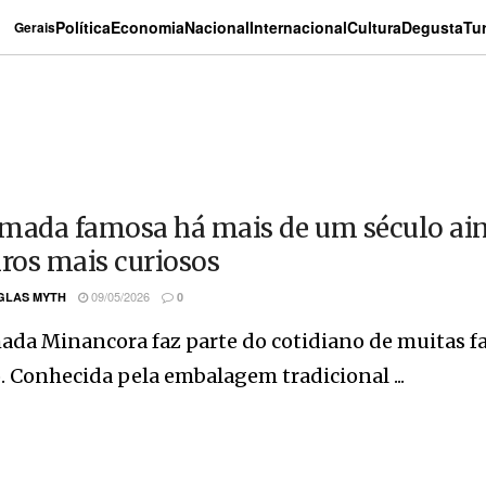
Política
Economia
Nacional
Internacional
Cultura
Degusta
Tu
Gerais
mada famosa há mais de um século ai
iros mais curiosos
09/05/2026
GLAS MYTH
0
da Minancora faz parte do cotidiano de muitas fa
. Conhecida pela embalagem tradicional ...