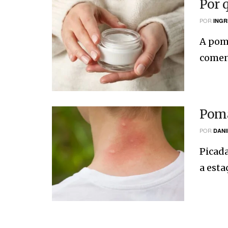
Por 
POR
INGR
A pom
coment
Poma
POR
DANI
Picada
a esta