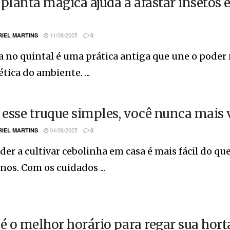
 planta mágica ajuda a afastar insetos 
11/08/2025
IEL MARTINS
0
 no quintal é uma prática antiga que une o poder 
tica do ambiente. ...
esse truque simples, você nunca mais 
04/08/2025
IEL MARTINS
0
er a cultivar cebolinha em casa é mais fácil do 
os. Com os cuidados ...
 é o melhor horário para regar sua hort