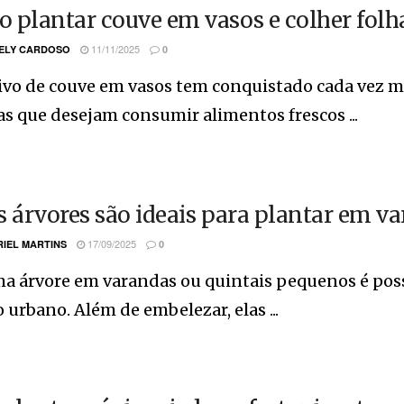
 plantar couve em vasos e colher folh
11/11/2025
ELY CARDOSO
0
ivo de couve em vasos tem conquistado cada vez m
s que desejam consumir alimentos frescos ...
s árvores são ideais para plantar em 
17/09/2025
IEL MARTINS
0
ma árvore em varandas ou quintais pequenos é pos
 urbano. Além de embelezar, elas ...