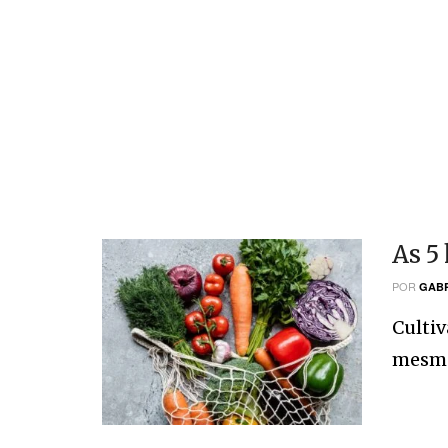
As 5
POR
GABR
Cultiv
mesmo