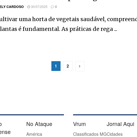
30/07/2025
ELY CARDOSO
0
ultivar uma horta de vegetais saudável, compreend
lantas é fundamental. As práticas de rega ...
1
2
o
No Ataque
Vrum
Jornal Aqui
iense
América
Classificados MG
Cidades