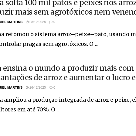
a solta 100 mil patos e peixes nos arro
uzir mais sem agrotóxicos nem veneno
28/12/2025
IEL MARTINS
0
na retomou o sistema arroz–peixe–pato, usando ma
ontrolar pragas sem agrotóxicos. O ...
a ensina o mundo a produzir mais com 
lantações de arroz e aumentar o lucro
26/12/2025
IEL MARTINS
0
a ampliou a produção integrada de arroz e peixe,
ltores em até 70%. O ...