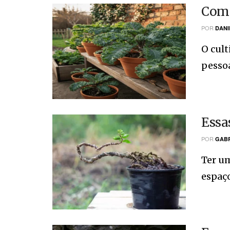
Como
POR
DANI
O cult
pessoa
Essa
POR
GABR
Ter u
espaço