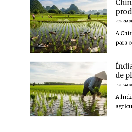
Chin
prod
POR
GABR
A Chi
para c
Índi
de p
POR
GABR
A Índi
agricu