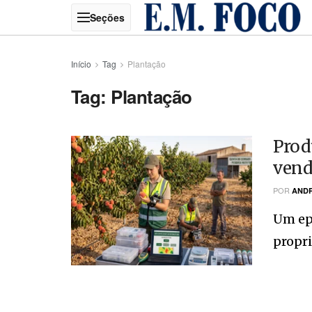
Início
Tag
Plantação
Tag:
Plantação
Prod
vend
POR
ANDR
Um epi
propri