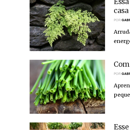
Essa
casa
POR
GABR
Arruda
energé
Com 
POR
GABR
Aprend
pequen
Esse