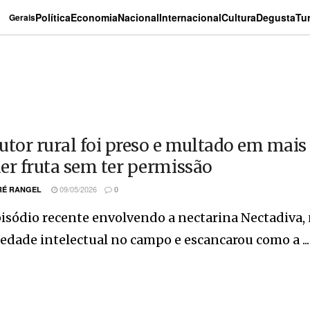
Política
Economia
Nacional
Internacional
Cultura
Degusta
Tu
Gerais
utor rural foi preso e multado em mais 
er fruta sem ter permissão
09/05/2026
É RANGEL
0
sódio recente envolvendo a nectarina Nectadiva, 
edade intelectual no campo e escancarou como a ...