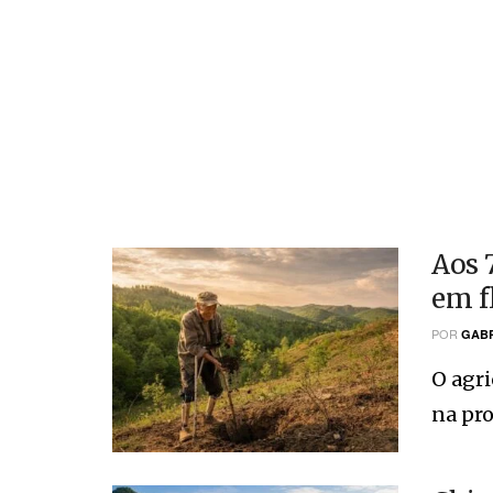
Aos 
em f
POR
GABR
O agri
na pro