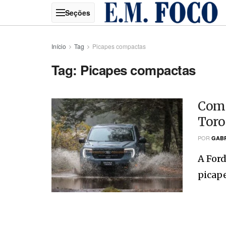
Início
Tag
Picapes compactas
Tag:
Picapes compactas
Com 
Toro
POR
GABR
A For
picape