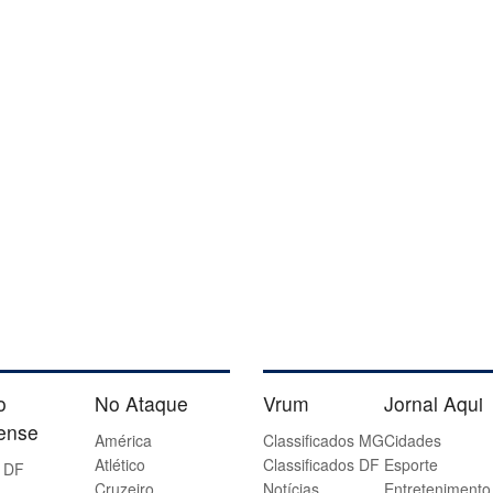
o
No Ataque
Vrum
Jornal Aqui
iense
América
Classificados MG
Cidades
Atlético
Classificados DF
Esporte
 DF
Cruzeiro
Notícias
Entretenimento