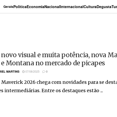
Política
Economia
Nacional
Internacional
Cultura
Degusta
Tu
Gerais
novo visual e muita potência, nova Ma
 e Montana no mercado de picapes
07/08/2025
IEL MARTINS
0
d Maverick 2026 chega com novidades para se dest
s intermediárias. Entre os destaques estão ...