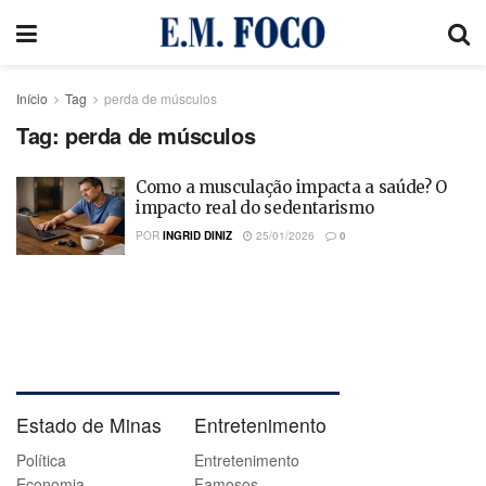
Início
Tag
perda de músculos
Tag:
perda de músculos
Como a musculação impacta a saúde? O
impacto real do sedentarismo
POR
INGRID DINIZ
25/01/2026
0
Estado de Minas
Entretenimento
Política
Entretenimento
Economia
Famosos