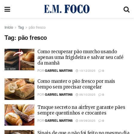
Início
Tag
pão fresco
Tag:
pão fresco
Como recuperar pão murcho usando
apenas uma frigideira e salvar seu café
da manhã
POR
GABRIEL MARTINS
10/12/2025
0
Como manter o pão fresco por mais
tempo sem precisar congelar
POR
GABRIEL MARTINS
06/10/2025
0
Truque secreto na airfryer garante pães
sempre quentinhos e crocantes
POR
GABRIEL MARTINS
09/09/2025
0
Sinais de que o pão foi feito no mesmo dia