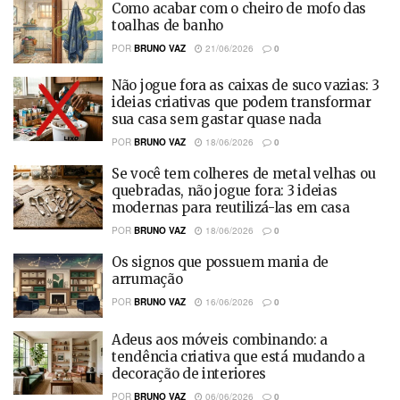
Como acabar com o cheiro de mofo das
toalhas de banho
POR
BRUNO VAZ
21/06/2026
0
Não jogue fora as caixas de suco vazias: 3
ideias criativas que podem transformar
sua casa sem gastar quase nada
POR
BRUNO VAZ
18/06/2026
0
Se você tem colheres de metal velhas ou
quebradas, não jogue fora: 3 ideias
modernas para reutilizá-las em casa
POR
BRUNO VAZ
18/06/2026
0
Os signos que possuem mania de
arrumação
POR
BRUNO VAZ
16/06/2026
0
Adeus aos móveis combinando: a
tendência criativa que está mudando a
decoração de interiores
POR
BRUNO VAZ
06/06/2026
0