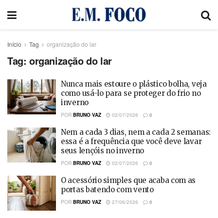
Início
Tag
organização do lar
Tag:
organização do lar
Nunca mais estoure o plástico bolha, veja
como usá-lo para se proteger do frio no
inverno
POR
BRUNO VAZ
02/07/2026
0
Nem a cada 3 dias, nem a cada 2 semanas:
essa é a frequência que você deve lavar
seus lençóis no inverno
POR
BRUNO VAZ
02/07/2026
0
O acessório simples que acaba com as
portas batendo com vento
POR
BRUNO VAZ
27/06/2026
0