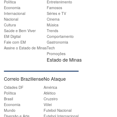
Política
Entretenimento
Economia
Famosos
Internacional
Séries e TV
Nacional
Cinema
Cultura
Música
Saúde e Bem Viver
Trends
EM Digital
Comportamento
Fale com EM
Gastronomia
Assine o Estado de Minas
Tech
Promoções
Estado de Minas
Correio Braziliense
No Ataque
Cidades DF
América
Política
Atlético
Brasil
Cruzeiro
Economia
Vôlei
Mundo
Futebol Nacional
Diversão e Arte
Futebol Internacional