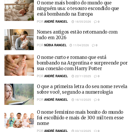
O nome mais bonito do mundo que
ninguém usa: o tesouro escondido que
está bombando na Europa
POR
ANDRÉ RANGEL
16/05/2026
0
Nomes antigos estão retornando com
tudo em 2026
POR
NÚBIA RANGEL
11/04/2026
0
O nome curto e romano que está
bombando na Argentina e surpreende por
sua conexão com Harry Potter
POR
ANDRÉ RANGEL
22/11/2025
0
O que a primeira letra do seu nome revela
sobre você, segundo a numerologia
POR
ANDRÉ RANGEL
16/10/2025
0
O nome feminino mais bonito do mundo
foi escolhido e mais de 300 mil tem esse
nome
POR
ANDRÉ RANGEL
03/10/2025
0