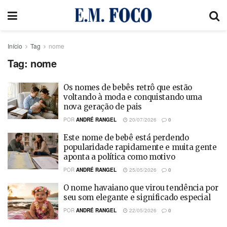
Início
Tag
nome
Tag:
nome
Os nomes de bebês retrô que estão
voltando à moda e conquistando uma
nova geração de pais
POR
ANDRÉ RANGEL
20/07/2026
0
Este nome de bebê está perdendo
popularidade rapidamente e muita gente
aponta a política como motivo
POR
ANDRÉ RANGEL
25/05/2026
0
O nome havaiano que virou tendência por
seu som elegante e significado especial
POR
ANDRÉ RANGEL
22/05/2026
0