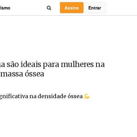
Assine
Entrar
rismo
a são ideais para mulheres na
 massa óssea
ignificativa na densidade óssea