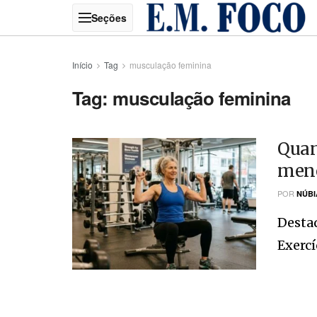
Início
Tag
musculação feminina
Tag:
musculação feminina
Quan
meno
POR
NÚBI
Desta
Exercí