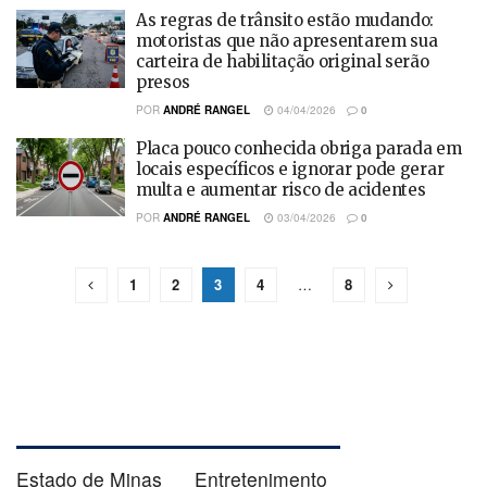
As regras de trânsito estão mudando:
motoristas que não apresentarem sua
carteira de habilitação original serão
presos
POR
ANDRÉ RANGEL
04/04/2026
0
Placa pouco conhecida obriga parada em
locais específicos e ignorar pode gerar
multa e aumentar risco de acidentes
POR
ANDRÉ RANGEL
03/04/2026
0
1
2
3
4
…
8
Estado de Minas
Entretenimento