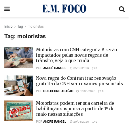
Início
Tag
motoristas
Tag:
motoristas
Motoristas com CNH categoria B serão
impactados pelas novas regras de
trânsito, veja o que muda
POR
ANDRÉ RANGEL
05/05/2026
0
Nova regra do Contran traz renovação
gratuita da CNH sem exames presenciais
POR
GUILHERME ARAÚJO
03/05/2026
0
Motoristas podem ter sua carteira de
habilitação suspensa a partir de 1º de
maio nessas situações
POR
ANDRÉ RANGEL
29/04/2026
0