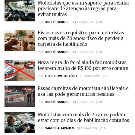
Motoristas que usam suporte para celular
precisam de atenção às regras para
evitar multas
POR
ANDRÉ RANGEL
29/04/2026
0
Eis os novos requisitos para motoristas
com mais de 70 anos: risco de perder a
carteira de habilitação
POR
ANDRÉ RANGEL
28/04/2026
0
Nova regra do farol ainda faz motoristas
levarem multa de R$ 130 por erro comum
POR
GUILHERME ARAÚJO
23/04/2026
0
Essas carteiras de motorista são ilegais e
usá-las pode gerar multas pesadas
POR
ANDRÉ RANGEL
18/04/2026
0
Motoristas com mais de 75 anos podem
estar com os dias de habilitação contados
POR
VANESSA TAVARES
18/04/2026
0