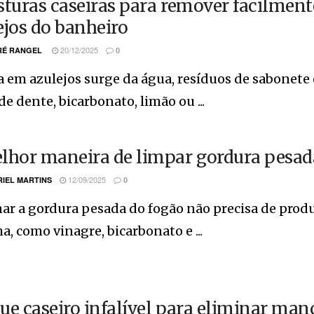
sturas caseiras para remover facilmente
ejos do banheiro
20/12/2025
É RANGEL
0
a em azulejos surge da água, resíduos de sabonete
de dente, bicarbonato, limão ou ...
lhor maneira de limpar gordura pesad
12/09/2025
IEL MARTINS
0
ar a gordura pesada do fogão não precisa de produ
a, como vinagre, bicarbonato e ...
ue caseiro infalível para eliminar man