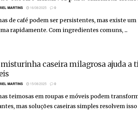
16/08/2025
IEL MARTINS
0
s de café podem ser persistentes, mas existe um t
ema rapidamente. Com ingredientes comuns, ...
 misturinha caseira milagrosa ajuda a t
eis
15/08/2025
IEL MARTINS
0
as teimosas em roupas e móveis podem transforma
ntes, mas soluções caseiras simples resolvem isso 