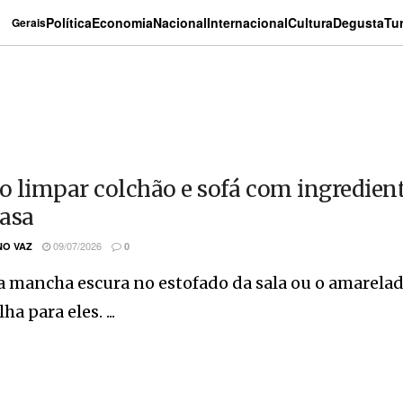
Política
Economia
Nacional
Internacional
Cultura
Degusta
Tu
Gerais
 limpar colchão e sofá com ingredient
asa
09/07/2026
O VAZ
0
a mancha escura no estofado da sala ou o amarela
ha para eles. ...