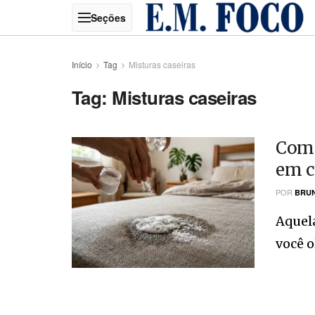
Início
Tag
Misturas caseiras
Tag:
Misturas caseiras
Como
em c
POR
BRUN
Aquel
você ol