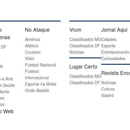
o
No Ataque
Vrum
Jornal Aqui
iense
América
Classificados MG
Cidades
Atlético
Classificados DF
Esporte
 DF
Cruzeiro
Notícias
Entretenimento
Vôlei
Curiosidades
Futebol Nacional
Lugar Certo
ia
Futebol
Revista Enc
Classificados MG
Internacional
 e Arte
Classificados DF
Notícias
Esporte na Mídia
 e Saúde
Cultura
Onde Assistir
dante
Gastrô
os
os
io Web