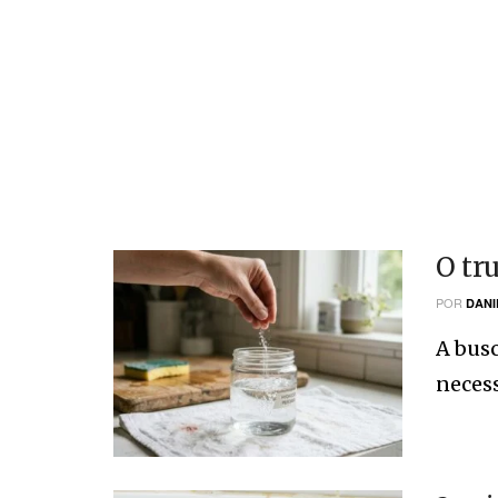
O tr
POR
DANI
A busc
necess