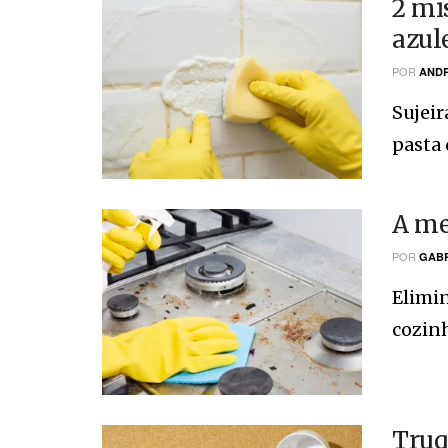
2 mi
azul
POR
ANDR
Sujeir
pasta 
A me
POR
GABR
Elimin
cozinh
Truq