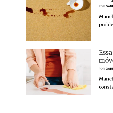
POR
GABR
Mancha
probl
Essa
móv
POR
GABR
Manch
consta