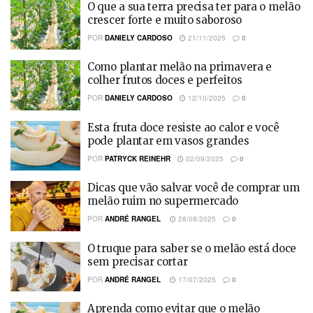
O que a sua terra precisa ter para o melão
crescer forte e muito saboroso
POR
DANIELY CARDOSO
21/11/2025
0
Como plantar melão na primavera e
colher frutos doces e perfeitos
POR
DANIELY CARDOSO
12/10/2025
0
Esta fruta doce resiste ao calor e você
pode plantar em vasos grandes
POR
PATRYCK REINEHR
02/09/2025
0
Dicas que vão salvar você de comprar um
melão ruim no supermercado
POR
ANDRÉ RANGEL
28/08/2025
0
O truque para saber se o melão está doce
sem precisar cortar
POR
ANDRÉ RANGEL
17/07/2025
0
Aprenda como evitar que o melão