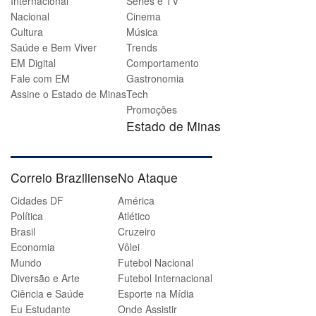
Internacional
Séries e TV
Nacional
Cinema
Cultura
Música
Saúde e Bem Viver
Trends
EM Digital
Comportamento
Fale com EM
Gastronomia
Assine o Estado de Minas
Tech
Promoções
Estado de Minas
Correio Braziliense
No Ataque
Cidades DF
América
Política
Atlético
Brasil
Cruzeiro
Economia
Vôlei
Mundo
Futebol Nacional
Diversão e Arte
Futebol Internacional
Ciência e Saúde
Esporte na Mídia
Eu Estudante
Onde Assistir