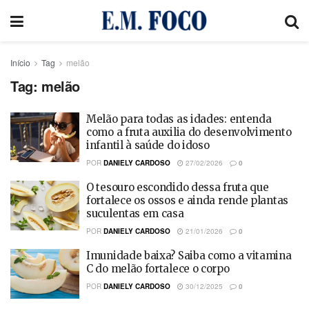
Início
Tag
melão
Tag:
melão
Melão para todas as idades: entenda
como a fruta auxilia do desenvolvimento
infantil à saúde do idoso
POR
DANIELY CARDOSO
27/02/2026
0
O tesouro escondido dessa fruta que
fortalece os ossos e ainda rende plantas
suculentas em casa
POR
DANIELY CARDOSO
21/01/2026
0
Imunidade baixa? Saiba como a vitamina
C do melão fortalece o corpo
POR
DANIELY CARDOSO
30/12/2025
0