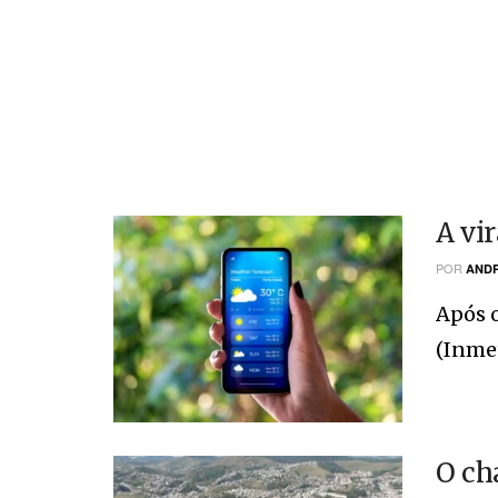
A vi
POR
ANDR
Após o
(Inmet
O ch