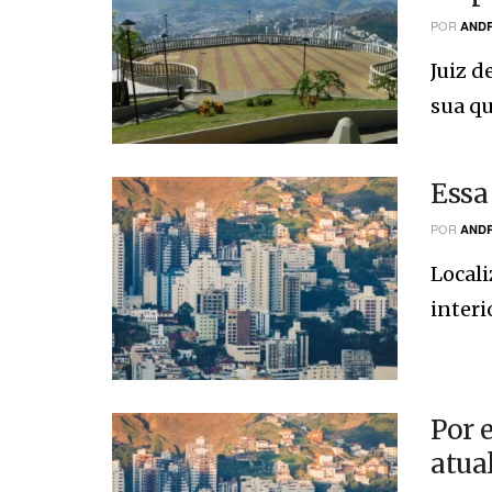
POR
ANDR
Juiz d
sua qu
Essa
POR
ANDR
Locali
interi
Por 
atua