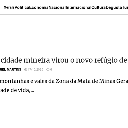
Política
Economia
Nacional
Internacional
Cultura
Degusta
Tu
Gerais
 cidade mineira virou o novo refúgio d
17/10/2025
IEL MARTINS
0
montanhas e vales da Zona da Mata de Minas Gerai
de de vida, ...