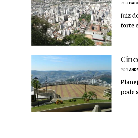
POR
GABR
Juiz d
forte e
Cinc
POR
ANDR
Planej
pode s