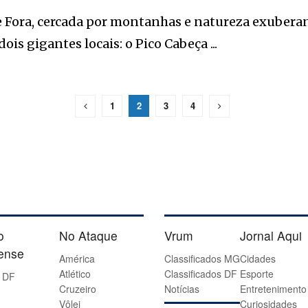
e Fora, cercada por montanhas e natureza exuberan
dois gigantes locais: o Pico Cabeça ...
1
2
3
4
o
No Ataque
Vrum
Jornal Aqui
iense
América
Classificados MG
Cidades
Atlético
Classificados DF
Esporte
 DF
Cruzeiro
Notícias
Entretenimento
Vôlei
Curiosidades