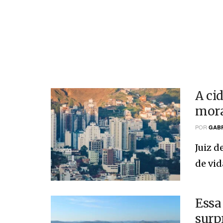
A ci
mora
POR
GABR
Juiz d
de vida
Essa
surp