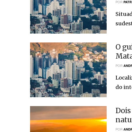
POR
PATR
Situad
sudest
O gu
Mata
POR
ANDR
Locali
do int
Dois
natu
POR
ANDR