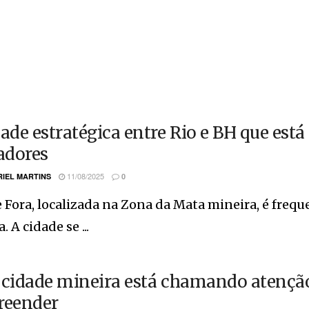
dade estratégica entre Rio e BH que est
dores
11/08/2025
IEL MARTINS
0
e Fora, localizada na Zona da Mata mineira, é fre
. A cidade se ...
 cidade mineira está chamando atenção 
reender