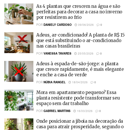
As 4 plantas que crescem na água e são
perfeitas para decorar a casa no inverno
por resistirem ao frio
POR
DANIELY CARDOSO
09/06/2026
0
Adeus, ar-condicionado! A planta de R$ 15
que está substituindo o ar-condicionado
nas casas brasileiras
POR
VANESSA TAVARES
25/05/2026
0
Adeus à espada-de-são-jorge: a planta
que cresce rapidamente, é mais elegante
e enche a casa de verde
POR
NÚBIA RANGEL
18/04/2026
0
Mora em apartamento pequeno? Essa
planta resistente pode transformar seu
espaço sem dar trabalho
POR
GABRIEL MARTINS
16/03/2026
0
Onde posicionar a jiboia na decoração da
casa para atrair prosperidade, segundo o