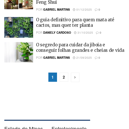
Feng Shui
POR
GABRIEL MARTINS
01/12/2025
0
O guia definitivo para quem mata até
cactos, mas quer ter planta
POR
DANIELY CARDOSO
31/10/2025
0
O segredo para cuidar da jiboia e
conseguir folhas grandes e cheias de vida
POR
GABRIEL MARTINS
21/09/2025
0
1
2
Estado de Minas
Entretenimento