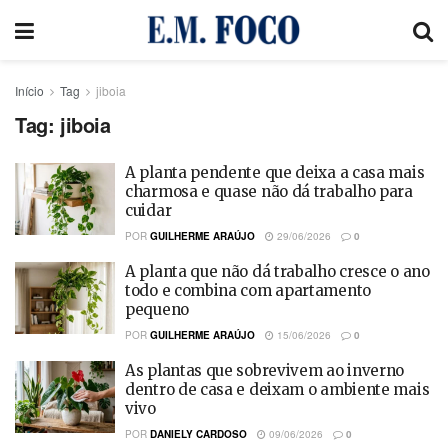
Início
Tag
jiboia
Tag:
jiboia
A planta pendente que deixa a casa mais
charmosa e quase não dá trabalho para
cuidar
POR
GUILHERME ARAÚJO
29/06/2026
0
A planta que não dá trabalho cresce o ano
todo e combina com apartamento
pequeno
POR
GUILHERME ARAÚJO
15/06/2026
0
As plantas que sobrevivem ao inverno
dentro de casa e deixam o ambiente mais
vivo
POR
DANIELY CARDOSO
09/06/2026
0