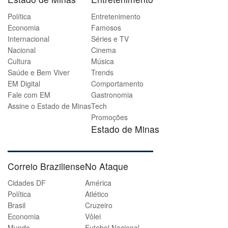
Política
Entretenimento
Economia
Famosos
Internacional
Séries e TV
Nacional
Cinema
Cultura
Música
Saúde e Bem Viver
Trends
EM Digital
Comportamento
Fale com EM
Gastronomia
Assine o Estado de Minas
Tech
Promoções
Estado de Minas
Correio Braziliense
No Ataque
Cidades DF
América
Política
Atlético
Brasil
Cruzeiro
Economia
Vôlei
Mundo
Futebol Nacional