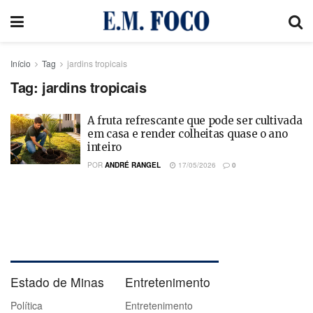
Início
Tag
jardins tropicais
Tag:
jardins tropicais
A fruta refrescante que pode ser cultivada
em casa e render colheitas quase o ano
inteiro
POR
ANDRÉ RANGEL
17/05/2026
0
Estado de Minas
Entretenimento
Política
Entretenimento