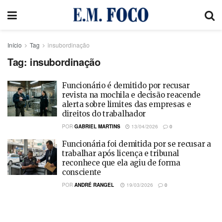
Início
Tag
insubordinação
Tag:
insubordinação
Funcionário é demitido por recusar
revista na mochila e decisão reacende
alerta sobre limites das empresas e
direitos do trabalhador
POR
GABRIEL MARTINS
13/04/2026
0
Funcionária foi demitida por se recusar a
trabalhar após licença e tribunal
reconhece que ela agiu de forma
consciente
POR
ANDRÉ RANGEL
19/03/2026
0