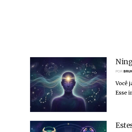
Ning
POR
BRUN
Você 
Esse i
Este