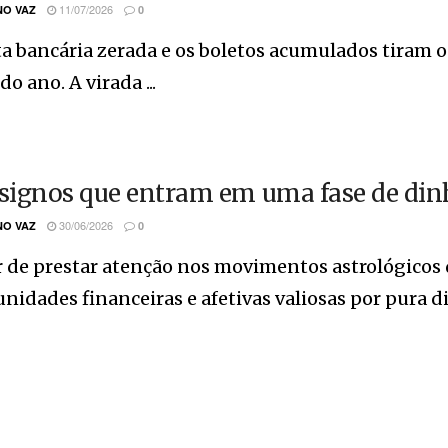
11/07/2026
O VAZ
0
a bancária zerada e os boletos acumulados tiram 
do ano. A virada ...
 signos que entram em uma fase de dinh
30/06/2026
O VAZ
0
 de prestar atenção nos movimentos astrológicos d
nidades financeiras e afetivas valiosas por pura dis