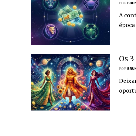
POR
BRUN
A cont
época 
Os 3
POR
BRUN
Deixar
oportu