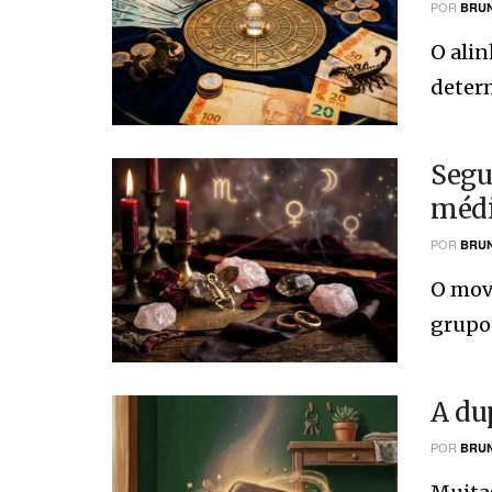
POR
BRUN
O ali
determ
Segu
médi
POR
BRUN
O movi
grupos
A du
POR
BRUN