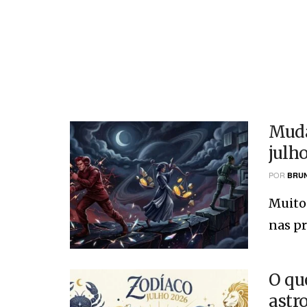
Muda
julh
POR
BRUN
Muitos
nas pr
O qu
astr