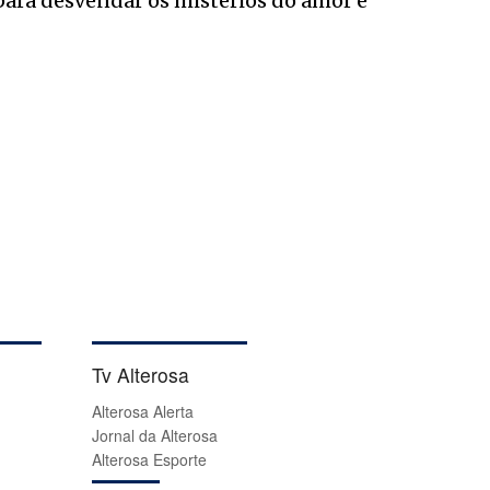
ara desvendar os mistérios do amor e
Tv Alterosa
Alterosa Alerta
Jornal da Alterosa
Alterosa Esporte