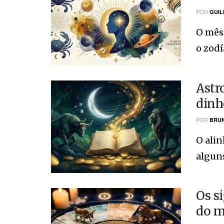
POR
GUIL
O mês
o zodí
Astr
dinh
POR
BRUN
O alin
alguns
Os s
do m