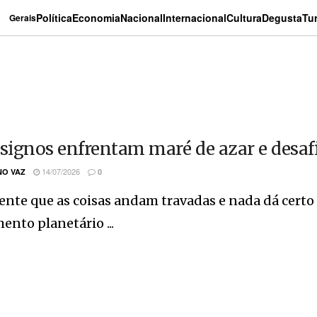
Política
Economia
Nacional
Internacional
Cultura
Degusta
Tu
Gerais
 signos enfrentam maré de azar e desaf
14/07/2026
O VAZ
0
ente que as coisas andam travadas e nada dá cert
nto planetário ...