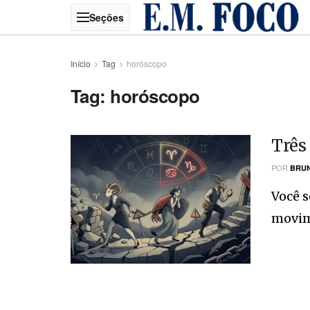
Início
Tag
horóscopo
Tag:
horóscopo
Três
POR
BRUN
Você s
movime