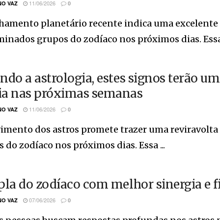
11/06/2026
O VAZ
0
nhamento planetário recente indica uma excelente
inados grupos do zodíaco nos próximos dias. Essa 
ndo a astrologia, estes signos terão u
a nas próximas semanas
11/06/2026
O VAZ
0
mento dos astros promete trazer uma reviravolta 
 do zodíaco nos próximos dias. Essa ...
pla do zodíaco com melhor sinergia e f
07/06/2026
O VAZ
0