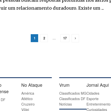
 pessoas buscam respostas profundas nos astros p
uir um relacionamento duradouro. Existe um ...
1
2
…
17
o
No Ataque
Vrum
Jornal Aqui
iense
América
Classificados MG
Cidades
Atlético
Classificados DF
Esporte
 DF
Cruzeiro
Notícias
Entretenimento
Vôlei
Curiosidades