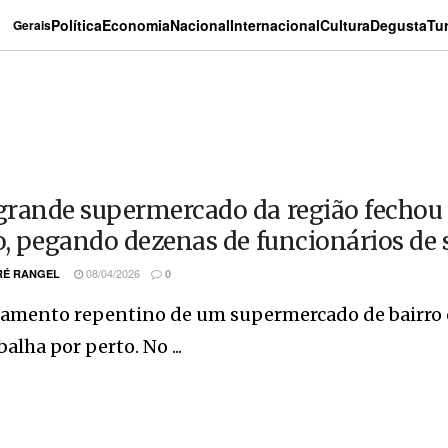
Política
Economia
Nacional
Internacional
Cultura
Degusta
Tu
Gerais
rande supermercado da região fechou a
o, pegando dezenas de funcionários de 
08/04/2026
É RANGEL
0
hamento repentino de um supermercado de bairro 
balha por perto. No ...