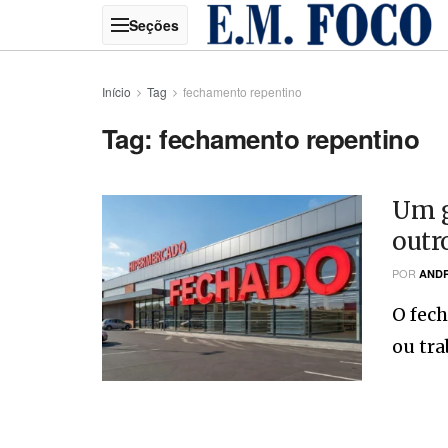
Início
Tag
fechamento repentino
Tag:
fechamento repentino
Um g
outr
POR
ANDR
O fec
ou tra