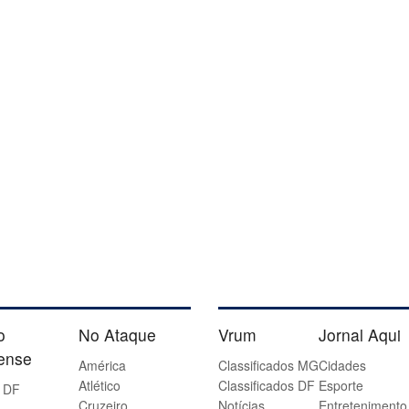
o
No Ataque
Vrum
Jornal Aqui
iense
América
Classificados MG
Cidades
Atlético
Classificados DF
Esporte
 DF
Cruzeiro
Notícias
Entretenimento