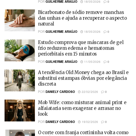
POR
GUILHERME ARAÚJO
18/05/2026
0
Bicarbonato de sódio remove manchas
das unhas e ajuda a recuperar o aspecto
natural
POR
GUILHERME ARAÚJO
18/05/2026
0
Estudo comprova que máscaras de gel
frio reduzem edema e hematomas
periorbitais em 15 minutos
POR
GUILHERME ARAÚJO
11/05/2026
0
A tendência Old Money chega ao Brasil e
substitui estampas óbvias por elegância
discreta
POR
DANIELY CARDOSO
22/02/2026
0
Mob Wife: como misturar animal print e
alfaiataria sem exagerar e arrasar no
look
POR
DANIELY CARDOSO
19/02/2026
0
O corte com franja cortininha volta como