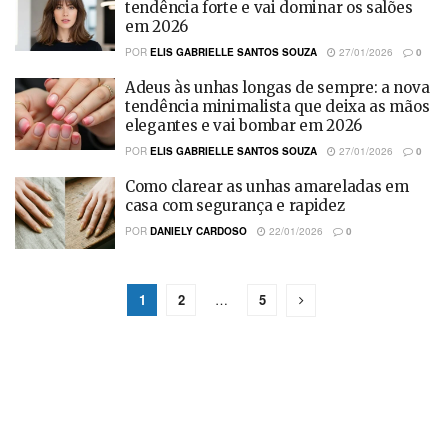
tendência forte e vai dominar os salões
em 2026
POR
ELIS GABRIELLE SANTOS SOUZA
27/01/2026
0
Adeus às unhas longas de sempre: a nova
tendência minimalista que deixa as mãos
elegantes e vai bombar em 2026
POR
ELIS GABRIELLE SANTOS SOUZA
27/01/2026
0
Como clarear as unhas amareladas em
casa com segurança e rapidez
POR
DANIELY CARDOSO
22/01/2026
0
1
2
…
5