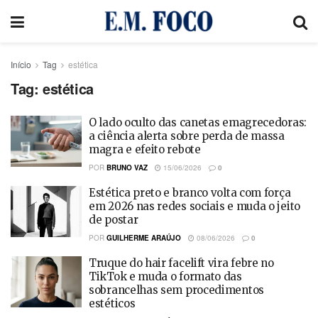
Início
Tag
estética
Tag:
estética
O lado oculto das canetas emagrecedoras:
a ciência alerta sobre perda de massa
magra e efeito rebote
POR
BRUNO VAZ
15/06/2026
0
Estética preto e branco volta com força
em 2026 nas redes sociais e muda o jeito
de postar
POR
GUILHERME ARAÚJO
08/06/2026
0
Truque do hair facelift vira febre no
TikTok e muda o formato das
sobrancelhas sem procedimentos
estéticos