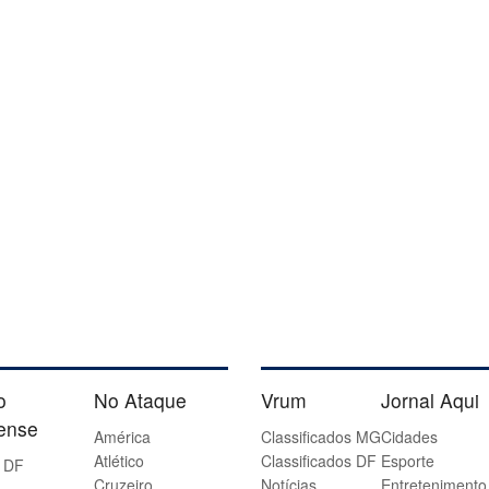
o
No Ataque
Vrum
Jornal Aqui
iense
América
Classificados MG
Cidades
Atlético
Classificados DF
Esporte
 DF
Cruzeiro
Notícias
Entretenimento