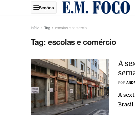
Início
Tag
escolas e comércio
Tag:
escolas e comércio
A se
sema
POR
ANDR
A sext
Brasil.