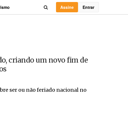
Assine
Entrar
rismo
iado, criando um novo fim de
os
obre ser ou não feriado nacional no