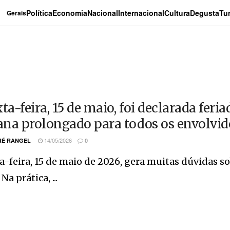
Política
Economia
Nacional
Internacional
Cultura
Degusta
Tu
Gerais
xta-feira, 15 de maio, foi declarada fer
na prolongado para todos os envolvid
14/05/2026
É RANGEL
0
a-feira, 15 de maio de 2026, gera muitas dúvidas s
 Na prática, ...