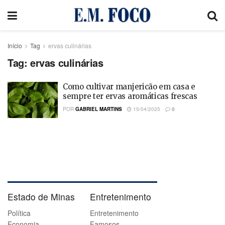
Início
Tag
ervas culinárias
Tag:
ervas culinárias
Como cultivar manjericão em casa e
sempre ter ervas aromáticas frescas
POR
GABRIEL MARTINS
15/04/2025
0
Estado de Minas
Entretenimento
Política
Entretenimento
Economia
Famosos